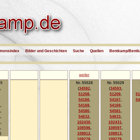
mensindex
Bilder und Geschichten
Suche
Quellen
Bentkamp/Bentk
weiter
25
Nr. 55028
Nr. 55029
,
(
34592
,
(
34593
,
51208
,
51209
,
51
54166
,
54167
,
54
3
,
54168
,
54169
,
9
,
54580
,
54581
,
7
,
54632
,
54633
,
9
,
102430
,
102431
,
,
108596
,
108597
,
)
108812
,
108813
,
109278
,
109279
,