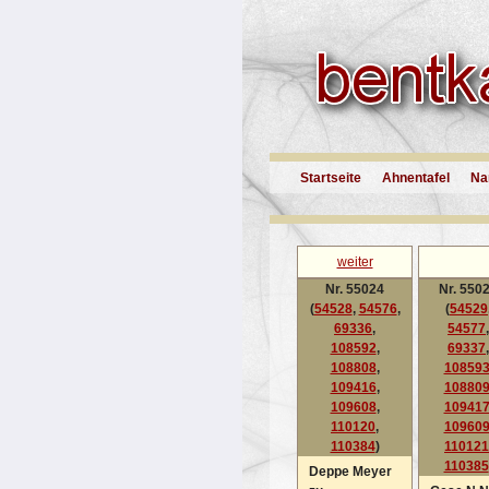
Startseite
Ahnentafel
Na
weiter
Nr. 55024
Nr. 550
(
54528
,
54576
,
(
54529
69336
,
54577
,
108592
,
69337
,
108808
,
10859
109416
,
10880
109608
,
10941
110120
,
10960
110384
)
110121
110385
Deppe Meyer