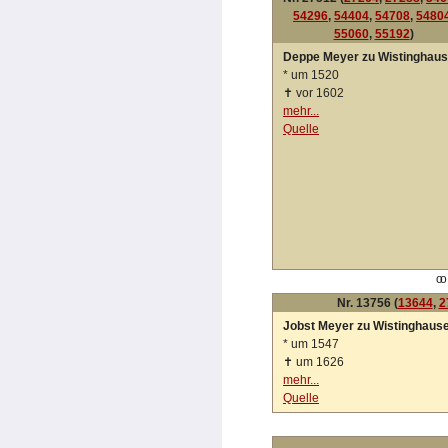
54296
,
54404
,
54708
,
5480
55060
,
55192
)
Deppe Meyer zu Wistinghau
*
um 1520
✝
vor 1602
mehr...
Quelle
oo
Nr. 13756 (
13644
,
2
Jobst Meyer zu Wistinghaus
*
um 1547
✝
um 1626
mehr...
Quelle