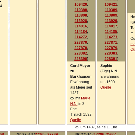
.
109420
,
109421
,
44
110388
,
110389
,
113808
,
113809
,
He
113928
,
113929
,
Ka
114016
,
114017
,
Tof
114184
,
114185
,
✝
114272
,
114273
,
Oe
227870
,
227871
,
me
227878
,
227879
,
Qu
228382
,
228383
,
228390
)
228391
)
Cord Meyer
Sophie
zu
(Fige) N.N.
Barkhausen
Erwähnung:
Erwähnung:
um 1500
als Meier seit
Quelle
1487
oo
mit
Marie
N.N.
in 2.
Ehe
✝
nach 1532
Quelle
oo
um 1487, seine 1. Ehe
68
,
Nr. 27513 (
27265
,
27289
,
Nr. 27514 (
17296
,
25604
,