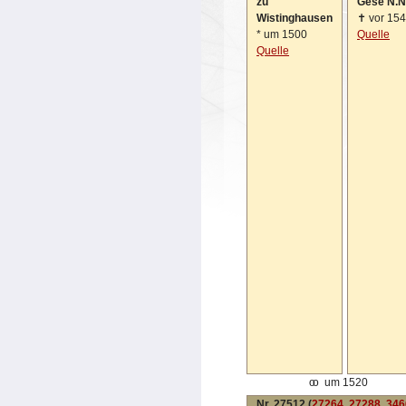
zu
Gese N.N
Wistinghausen
✝
vor 15
*
um 1500
Quelle
Quelle
oo
um 1520
Nr. 27512 (
27264
,
27288
,
346