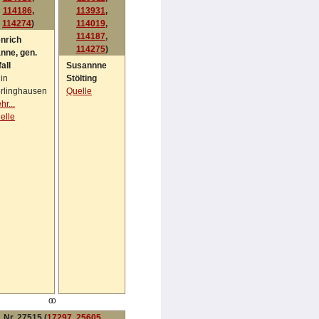
114186
,
113931
,
114274
)
114019
,
114187
,
nrich
114275
)
nne, gen.
all
Susannne
in
Stölting
rlinghausen
Quelle
hr...
elle
oo
Nr. 27515 (
17297
,
25605
,