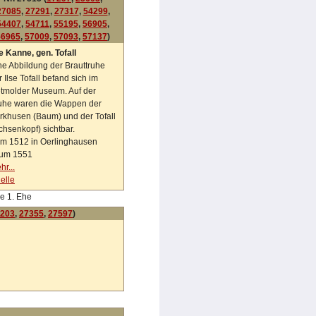
27085
,
27291
,
27317
,
54299
,
54407
,
54711
,
55195
,
56905
,
56965
,
57009
,
57093
,
57137
)
se Kanne, gen. Tofall
ne Abbildung der Brauttruhe
r Ilse Tofall befand sich im
tmolder Museum. Auf der
uhe waren die Wappen der
rkhusen (Baum) und der Tofall
chsenkopf) sichtbar.
m 1512 in Oerlinghausen
um 1551
hr...
elle
e 1. Ehe
203
,
27355
,
27597
)