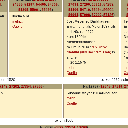
4
,
34669
,
54297
,
54405
,
54709
,
27084
,
27290
,
27316
,
54298
,
54805
,
55061
,
55193
)
54406
,
54710
,
55194
,
56904
,
56964
,
57008
,
57092
,
57136
)
sen
Ilsche N.N.
mehr...
Jost Meyer zu Barkhausen
Il
Quelle
Erwähnung: als Meier 1537; als
Ei
Leibzüchter 1572
de
*
um 1500 in
De
Niederbarkhausen
Tr
oo
um 1570 mit
N.N. verw.
Ba
Niebuhr (aus Bechterdissen)
in
(O
2. Ehe
*
u
✝
20.1.1575
✝
mehr...
me
Quelle
Qu
um 1520
oo
vor 1532, sein
7148
,
27202
,
27354
,
27596
)
Nr. 13757 (
13645
,
27149
,
27
en
Susanne Meyer zu Barkhausen
mehr...
Quelle
oo
um 1565
Nr. 6878 (
6822
,
13574
,
13798
)