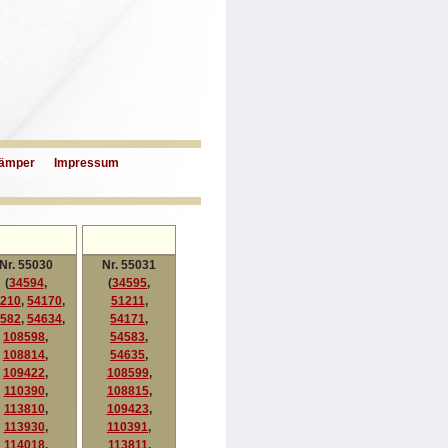
ämper
Impressum
Nr. 55030
Nr. 55031
(
34594
,
(
34595
,
210
,
54170
,
51211
,
582
,
54634
,
54171
,
108598
,
54583
,
108814
,
54635
,
109422
,
108599
,
110390
,
108815
,
113810
,
109423
,
113930
,
110391
,
114018
,
113811
,