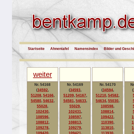
Startseite
Ahnentafel
Namensindex
Bilder und Gesch
weiter
Nr. 54168
Nr. 54169
Nr. 54170
Nr
(
34592
,
(
34593
,
(
34594
,
(
51208
,
54166
,
51209
,
54167
,
51210
,
54582
,
54580
,
54632
,
54581
,
54633
,
54634
,
55030
,
55028
,
55029
,
108598
,
102430
,
102431
,
108814
,
108596
,
108597
,
109422
,
1
108812
,
108813
,
110390
,
1
109278
,
109279
,
113810
,
1
109420
,
109421
,
113930
,
1