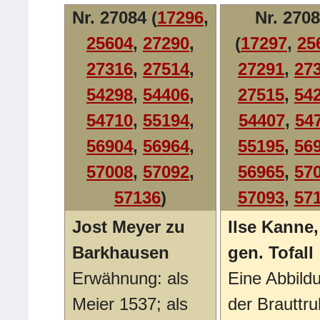
Nr. 27084 (
17296
,
Nr. 270
25604
,
27290
,
(
17297
,
25
27316
,
27514
,
27291
,
27
54298
,
54406
,
27515
,
54
54710
,
55194
,
54407
,
54
56904
,
56964
,
55195
,
56
57008
,
57092
,
56965
,
57
57136
)
57093
,
57
Jost Meyer zu
Ilse Kanne,
Barkhausen
gen. Tofall
Erwähnung: als
Eine Abbild
Meier 1537; als
der Brauttr