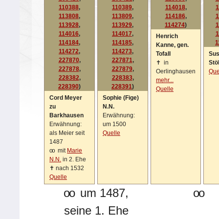
110388
,
110389
,
114018
,
1
113808
,
113809
,
114186
,
1
113928
,
113929
,
114274
)
1
114016
,
114017
,
1
Henrich
114184
,
114185
,
1
Kanne, gen.
114272
,
114273
,
Tofall
Su
227870
,
227871
,
✝
in
Stö
227878
,
227879
,
Oerlinghausen
Que
228382
,
228383
,
mehr...
228390
)
228391
)
Quelle
Cord Meyer
Sophie (Fige)
zu
N.N.
Barkhausen
Erwähnung:
Erwähnung:
um 1500
als Meier seit
Quelle
1487
oo
mit
Marie
N.N.
in 2. Ehe
✝
nach 1532
Quelle
oo
um 1487,
oo
seine 1. Ehe