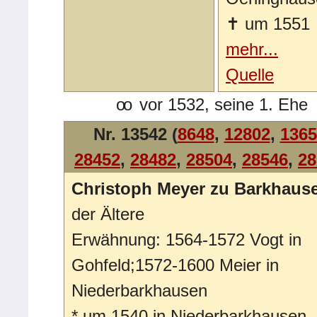
✝
um 1551
mehr...
Quelle
oo
vor 1532, seine 1. Ehe
Nr. 13542 (
8648
,
12802
,
1365
28452
,
28482
,
28504
,
28546
,
28
Christoph Meyer zu Barkhaus
der Ältere
Erwähnung: 1564-1572 Vogt in
Gohfeld;1572-1600 Meier in
Niederbarkhausen
*
um 1540 in Niederbarkhausen