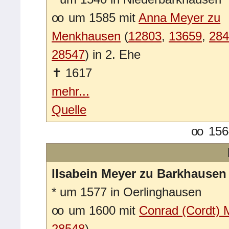
oo
um 1585 mit
Anna Meyer zu
Menkhausen
(
12803
,
13659
,
284
28547
) in 2. Ehe
✝
1617
mehr...
Quelle
oo
1564
Ilsabein Meyer zu Barkhausen
*
um 1577 in Oerlinghausen
oo
um 1600 mit
Conrad (Cordt)
28548
)