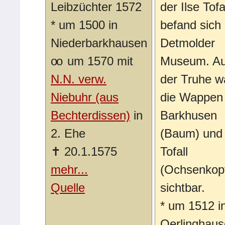
Leibzüchter 1572
der Ilse Tofa
*
um 1500 in
befand sich
Niederbarkhausen
Detmolder
oo
um 1570 mit
Museum. Au
N.N. verw.
der Truhe w
Niebuhr (aus
die Wappen
Bechterdissen)
in
Barkhusen
2. Ehe
(Baum) und
✝
20.1.1575
Tofall
mehr...
(Ochsenkop
Quelle
sichtbar.
*
um 1512 i
Oerlinghau