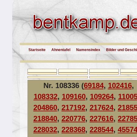
Startseite
Ahnentafel
Namensindex
Bilder und Gesch
Nr. 108336 (
69184
,
102416
,
108332
,
109160
,
109264
,
1100
204860
,
217192
,
217624
,
2185
218840
,
220776
,
227616
,
2278
228032
,
228368
,
228544
,
4557