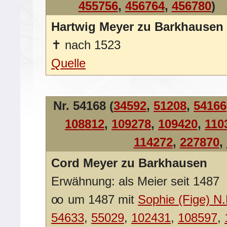
455756
,
456764
,
456780
)
Hartwig Meyer zu Barkhausen
✝
nach 1523
Quelle
Nr. 54168 (
34592
,
51208
,
54166
108812
,
109278
,
109420
,
110
114272
,
227870
,
Cord Meyer zu Barkhausen
Erwähnung: als Meier seit 1487
oo
um 1487 mit
Sophie (Fige) N.
54633
,
55029
,
102431
,
108597
,