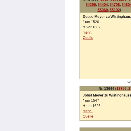
54296
,
54404
,
54708
,
5480
55060
,
55192
)
Deppe Meyer zu Wistinghau
*
um 1520
✝
vor 1602
mehr...
Quelle
oo
Nr. 13644 (
13756
,
2
Jobst Meyer zu Wistinghaus
*
um 1547
✝
um 1626
mehr...
Quelle