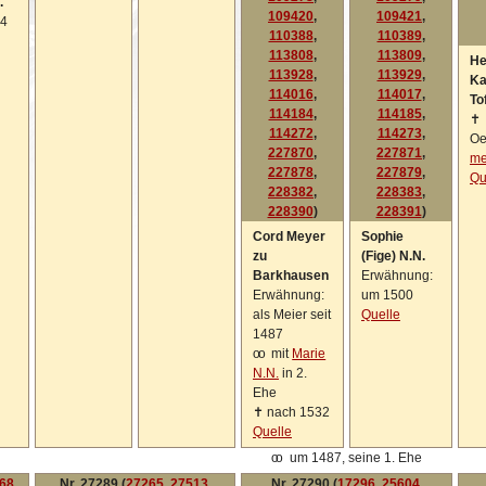
.
109420
,
109421
,
44
110388
,
110389
,
113808
,
113809
,
He
113928
,
113929
,
Ka
114016
,
114017
,
Tof
114184
,
114185
,
✝
114272
,
114273
,
Oe
227870
,
227871
,
me
227878
,
227879
,
Qu
228382
,
228383
,
228390
)
228391
)
Cord Meyer
Sophie
zu
(Fige) N.N.
Barkhausen
Erwähnung:
Erwähnung:
um 1500
als Meier seit
Quelle
1487
oo
mit
Marie
N.N.
in 2.
Ehe
✝
nach 1532
Quelle
oo
um 1487, seine 1. Ehe
68
,
Nr. 27289 (
27265
,
27513
,
Nr. 27290 (
17296
,
25604
,