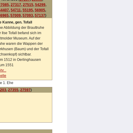
27085
,
27317
,
27515
,
54299
,
54407
,
54711
,
55195
,
56905
,
56965
,
57009
,
57093
,
57137
)
se Kanne, gen. Tofall
ne Abbildung der Brauttruhe
r Ilse Tofall befand sich im
tmolder Museum. Auf der
uhe waren die Wappen der
rkhusen (Baum) und der Tofall
chsenkopf) sichtbar.
m 1512 in Oerlinghausen
um 1551
hr...
elle
e 1. Ehe
203
,
27355
,
27597
)