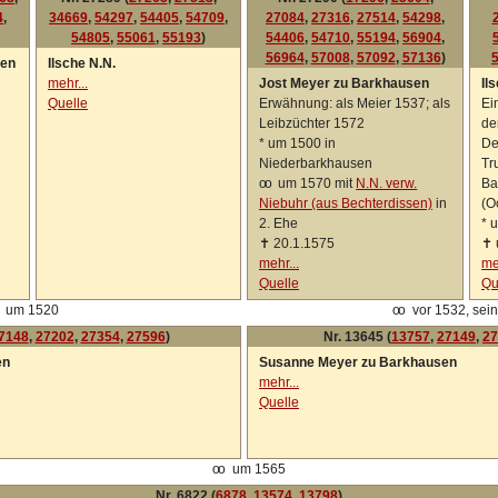
4
,
34669
,
54297
,
54405
,
54709
,
27084
,
27316
,
27514
,
54298
,
54805
,
55061
,
55193
)
54406
,
54710
,
55194
,
56904
,
56964
,
57008
,
57092
,
57136
)
sen
Ilsche N.N.
mehr...
Jost Meyer zu Barkhausen
Il
Quelle
Erwähnung: als Meier 1537; als
Ei
Leibzüchter 1572
de
*
um 1500 in
De
Niederbarkhausen
Tr
oo
um 1570 mit
N.N. verw.
Ba
Niebuhr (aus Bechterdissen)
in
(O
2. Ehe
*
u
✝
20.1.1575
✝
mehr...
me
Quelle
Qu
um 1520
oo
vor 1532, sein
7148
,
27202
,
27354
,
27596
)
Nr. 13645 (
13757
,
27149
,
27
en
Susanne Meyer zu Barkhausen
mehr...
Quelle
oo
um 1565
Nr. 6822 (
6878
,
13574
,
13798
)