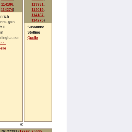
114186
,
113931
,
114274
)
114019
,
114187
,
nrich
114275
)
nne, gen.
all
Susannne
in
Stölting
rlinghausen
Quelle
hr...
elle
oo
Nr. 27291 (
17297
,
25605
,