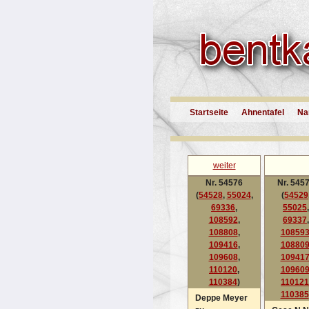
Startseite
Ahnentafel
Na
weiter
Nr. 54576
Nr. 545
(
54528
,
55024
,
(
54529
69336
,
55025
,
108592
,
69337
,
108808
,
10859
109416
,
10880
109608
,
10941
110120
,
10960
110384
)
110121
110385
Deppe Meyer