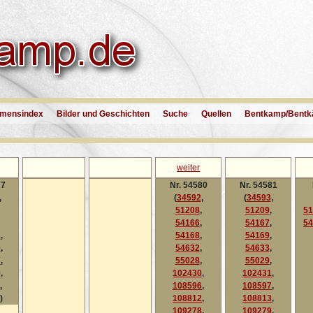
mensindex
Bilder und Geschichten
Suche
Quellen
Bentkamp/Bentk
weiter
77
Nr. 54580
Nr. 54581
,
(
34592
,
(
34593
,
51208
,
51209
,
51
54166
,
54167
,
54
3
,
54168
,
54169
,
9
,
54632
,
54633
,
7
,
55028
,
55029
,
9
,
102430
,
102431
,
,
108596
,
108597
,
)
108812
,
108813
,
109278
,
109279
,