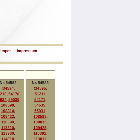
ämper
Impressum
Nr. 54582
Nr. 54583
(
34594
,
(
34595
,
210
,
54170
,
51211
,
634
,
55030
,
54171
,
108598
,
54635
,
108814
,
55031
,
109422
,
108599
,
110390
,
108815
,
113810
,
109423
,
113930
,
110391
,
114018
,
113811
,