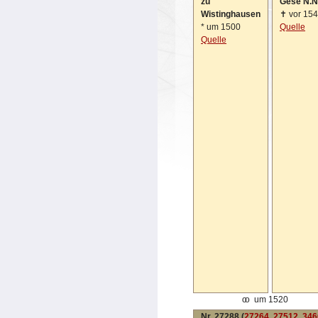
zu
Gese N.N
Wistinghausen
✝
vor 15
*
um 1500
Quelle
Quelle
oo
um 1520
Nr. 27288 (
27264
,
27512
,
346