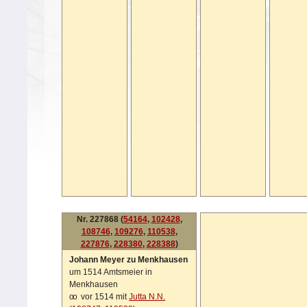
Nr. 227868 (
54164
,
102428
,
108746
,
109276
,
110538
,
227876
,
228380
,
228388
)
Johann Meyer zu Menkhausen
um 1514 Amtsmeier in
Menkhausen
oo
vor 1514 mit
Jutta N.N.