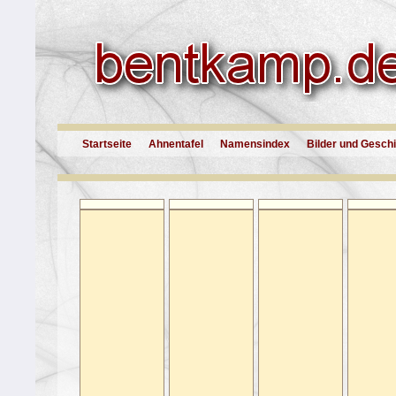
Startseite
Ahnentafel
Namensindex
Bilder und Gesch