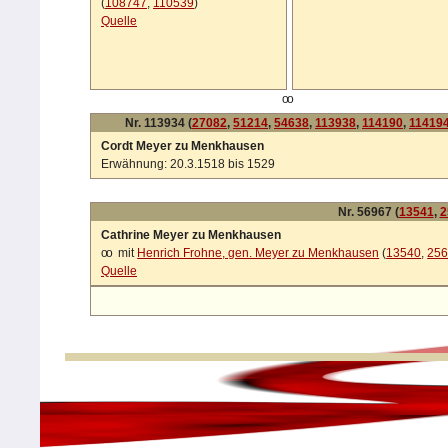
(
108747
,
110539
)
Quelle
oo
Nr. 113934 (
27082
,
51214
,
54638
,
113938
,
114190
,
11419
Cordt Meyer zu Menkhausen
Erwähnung: 20.3.1518 bis 1529
Nr. 56967 (
13541
,
2
Cathrine Meyer zu Menkhausen
oo
mit
Henrich Frohne, gen. Meyer zu Menkhausen
(
13540
,
25
Quelle