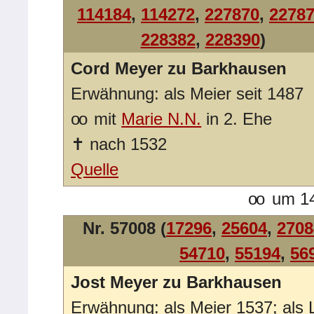
114184
,
114272
,
227870
,
2278
228382
,
228390
)
Cord Meyer zu Barkhausen
Erwähnung: als Meier seit 1487
oo
mit
Marie N.N.
in 2. Ehe
✝
nach 1532
Quelle
oo
um 14
Nr. 57008 (
17296
,
25604
,
2708
54710
,
55194
,
56
Jost Meyer zu Barkhausen
Erwähnung: als Meier 1537; als 