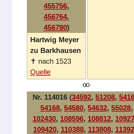
455756
,
456764
,
456780
)
Hartwig Meyer
zu Barkhausen
✝
nach 1523
Quelle
oo
Nr. 114016 (
34592
,
51208
,
541
54168
,
54580
,
54632
,
55028
,
102430
,
108596
,
108812
,
1092
109420
,
110388
,
113808
,
1139