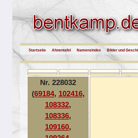
Startseite
Ahnentafel
Namensindex
Bilder und Gesch
Nr. 228032
(
69184
,
102416
,
108332
,
108336
,
109160
,
109264
,