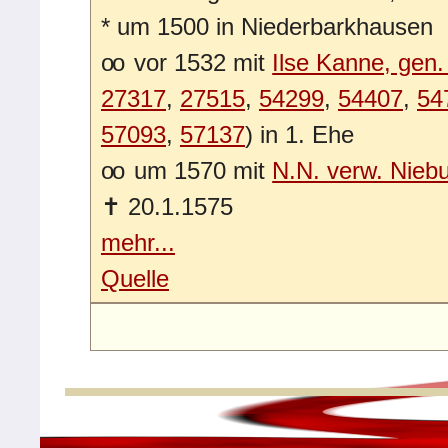
*
um 1500 in Niederbarkhausen
oo
vor 1532 mit
Ilse Kanne, gen. 
27317
,
27515
,
54299
,
54407
,
54
57093
,
57137
) in 1. Ehe
oo
um 1570 mit
N.N. verw. Nieb
✝
20.1.1575
mehr...
Quelle