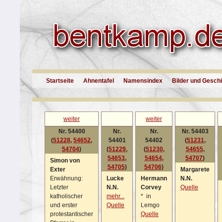
Startseite
Ahnentafel
Namensindex
Bilder und Gesch
weiter
weiter
Nr. 54400
Nr.
Nr.
Nr. 54403
(
51228
,
54652
,
54401
54402
(
51231
,
54704
)
(
51229
,
(
51230
,
54655
,
54653
,
54654
,
54707
)
Simon von
54705
)
54706
)
Exter
Margarete
Erwähnung:
Lucke
Hermann
N.N.
Letzter
N.N.
Corvey
Quelle
katholischer
mehr...
*
in
und erster
Quelle
Lemgo
protestantischer
Quelle