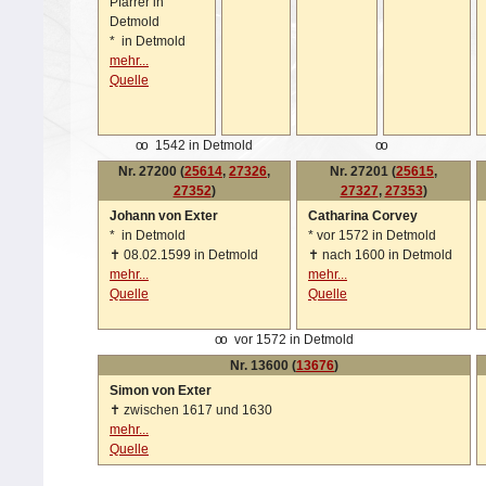
Pfarrer in
Detmold
*
in Detmold
mehr...
Quelle
oo
1542 in Detmold
oo
Nr. 27200 (
25614
,
27326
,
Nr. 27201 (
25615
,
27352
)
27327
,
27353
)
Johann von Exter
Catharina Corvey
*
in Detmold
*
vor 1572 in Detmold
✝
08.02.1599 in Detmold
✝
nach 1600 in Detmold
mehr...
mehr...
Quelle
Quelle
oo
vor 1572 in Detmold
Nr. 13600 (
13676
)
Simon von Exter
✝
zwischen 1617 und 1630
mehr...
Quelle