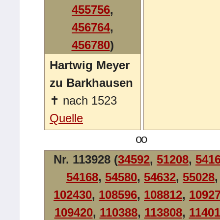
455756
,
456764
,
456780
)
Hartwig Meyer
zu Barkhausen
✝
nach 1523
Quelle
oo
Nr. 113928 (
34592
,
51208
,
541
54168
,
54580
,
54632
,
55028
,
102430
,
108596
,
108812
,
1092
109420
,
110388
,
113808
,
1140