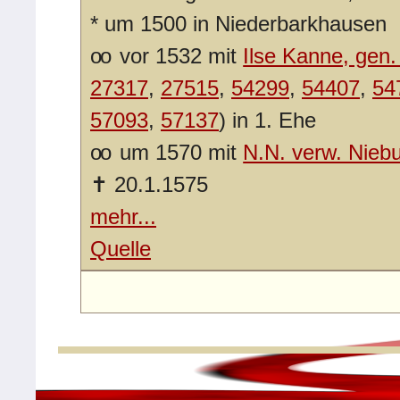
*
um 1500 in Niederbarkhausen
oo
vor 1532 mit
Ilse Kanne, gen. 
27317
,
27515
,
54299
,
54407
,
54
57093
,
57137
) in 1. Ehe
oo
um 1570 mit
N.N. verw. Nieb
✝
20.1.1575
mehr...
Quelle