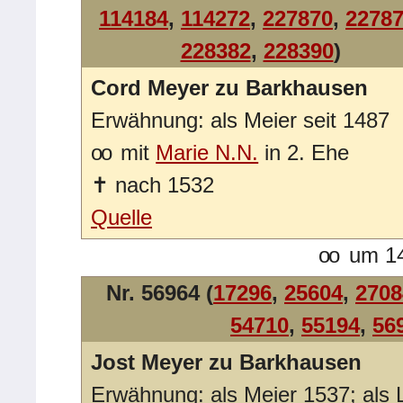
114184
,
114272
,
227870
,
2278
228382
,
228390
)
Cord Meyer zu Barkhausen
Erwähnung: als Meier seit 1487
oo
mit
Marie N.N.
in 2. Ehe
✝
nach 1532
Quelle
oo
um 14
Nr. 56964 (
17296
,
25604
,
2708
54710
,
55194
,
56
Jost Meyer zu Barkhausen
Erwähnung: als Meier 1537; als 