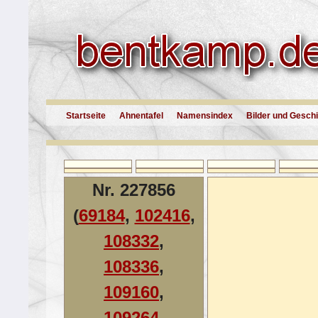
Startseite
Ahnentafel
Namensindex
Bilder und Gesch
Nr. 227856
(
69184
,
102416
,
108332
,
108336
,
109160
,
109264
,