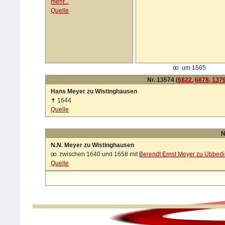
mehr...
Quelle
oo
um 1565
Nr. 13574 (
6822
,
6878
,
137
Hans Meyer zu Wistinghausen
✝
1644
Quelle
N
N.N. Meyer zu Wistinghausen
oo
zwischen 1640 und 1658 mit
Berendt Ernst Meyer zu Ubbed
Quelle