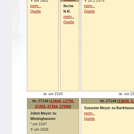
✝
vor 1602
✝
20.1.1575
mehr...
Ilsche
mehr...
Quelle
N.N.
Quelle
mehr...
Quelle
oo
um 1520
oo
vor 15
Nr. 27148 (
13644
,
13756
,
Nr. 27149 (
13645
,
1
27202
,
27354
,
27596
)
Susanne Meyer zu Barkhaus
Jobst Meyer zu
mehr...
Wistinghausen
Quelle
*
um 1547
✝
um 1626