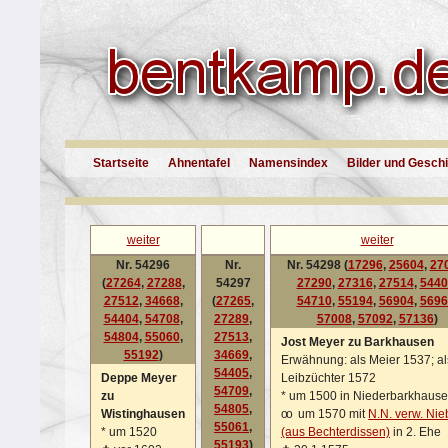
Startseite
Ahnentafel
Namensindex
Bilder und Gesch
weiter
weiter
Nr. 54296
Nr.
Nr. 54298 (
17296
,
25604
,
27
(
27264
,
27288
,
54297
27290
,
27316
,
27514
,
5440
27512
,
34668
,
(
27265
,
54710
,
55194
,
56904
,
5696
54404
,
54708
,
27289
,
57008
,
57092
,
57136
)
54804
,
55060
,
27513
,
Jost Meyer zu Barkhausen
55192
)
34669
,
Erwähnung: als Meier 1537; al
54405
,
Deppe Meyer
Leibzüchter 1572
54709
,
zu
*
um 1500 in Niederbarkhaus
54805
,
Wistinghausen
oo
um 1570 mit
N.N. verw. Nie
55061
,
*
um 1520
(aus Bechterdissen)
in 2. Ehe
55193
)