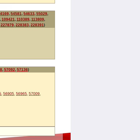
4169
,
54581
,
54633
,
55029
,
,
109421
,
110389
,
113809
,
,
227879
,
228383
,
228391
)
8
,
57092
,
57136
)
5
,
56905
,
56965
,
57009
,