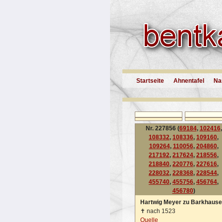
Startseite
Ahnentafel
Na
Nr. 227856 (
69184
,
102416
,
108332
,
108336
,
109160
,
109264
,
110056
,
204860
,
217192
,
217624
,
218556
,
218840
,
220776
,
227616
,
228032
,
228368
,
228544
,
455740
,
455756
,
456764
,
456780
)
Hartwig Meyer zu Barkhaus
✝
nach 1523
Quelle