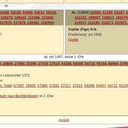
oo
54166
,
54168
,
54580
,
54632
,
55028
,
Nr. 113929 (
34593
,
51209
,
54167
,
5
,
109278
,
109420
,
110388
,
113808
,
102431
,
108597
,
108813
,
109279
227870
,
227878
,
228382
,
228390
)
114017
,
114185
,
114273
,
227871
Sophie (Fige) N.N.
87
Erwähnung: um 1500
Quelle
oo
um 1487, seine 1. Ehe
6
,
25604
,
27084
,
27290
,
27316
,
27514
,
54298
,
54406
,
54710
,
55194
,
56904
,
5700
ls Leibzüchter 1572
en
n. Tofall
(
17297
,
25605
,
27085
,
27291
,
27317
,
27515
,
54299
,
54407
,
54711
,
5519
ebuhr (aus Bechterdissen)
in 2. Ehe
zurück