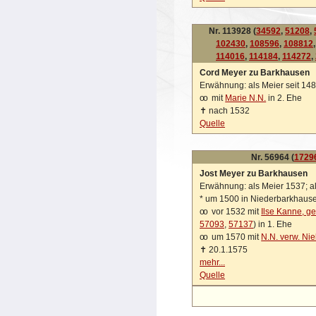
Nr. 113928 (
34592
,
51208
,
102430
,
108596
,
108812
114016
,
114184
,
114272
,
Cord Meyer zu Barkhausen
Erwähnung: als Meier seit 14
oo
mit
Marie N.N.
in 2. Ehe
✝
nach 1532
Quelle
Nr. 56964 (
1729
Jost Meyer zu Barkhausen
Erwähnung: als Meier 1537; a
*
um 1500 in Niederbarkhaus
oo
vor 1532 mit
Ilse Kanne, ge
57093
,
57137
) in 1. Ehe
oo
um 1570 mit
N.N. verw. Ni
✝
20.1.1575
mehr...
Quelle