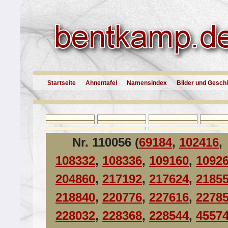
Startseite
Ahnentafel
Namensindex
Bilder und Gesch
Nr. 110056 (
69184
,
102416
,
108332
,
108336
,
109160
,
1092
204860
,
217192
,
217624
,
2185
218840
,
220776
,
227616
,
2278
228032
,
228368
,
228544
,
4557