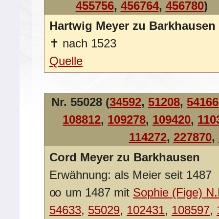
455756
,
456764
,
456780
)
Hartwig Meyer zu Barkhausen
✝
nach 1523
Quelle
Nr. 55028 (
34592
,
51208
,
54166
108812
,
109278
,
109420
,
110
114272
,
227870
,
Cord Meyer zu Barkhausen
Erwähnung: als Meier seit 1487
oo
um 1487 mit
Sophie (Fige) N.
54633
,
55029
,
102431
,
108597
,