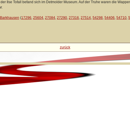
e der Ilse Tofall befand sich im Detmolder Museum. Auf der Truhe waren die Wapp
r.
u Barkhausen
(
17296
,
25604
,
27084
,
27290
,
27316
,
27514
,
54298
,
54406
,
54710
,
zurück