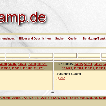
mensindex
Bilder und Geschichten
Suche
Quellen
Bentkamp/Bentk
54170
,
54582
,
54634
,
55030
,
108598
,
Nr. 108815 (
34595
,
51211
,
54171
,
5
,
113930
,
114018
,
114186
,
114274
)
109423
,
110391
,
113811
,
113931
Susannne Stölting
Quelle
oo
7
,
25605
,
27085
,
27291
,
27317
,
27515
,
54299
,
54711
,
55195
,
56905
,
56965
,
5700