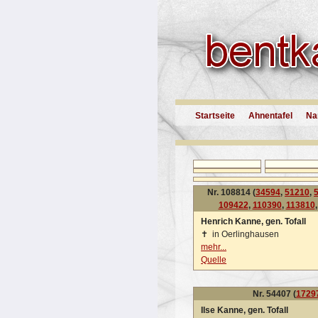
Startseite
Ahnentafel
Na
Nr. 108814 (
34594
,
51210
,
109422
,
110390
,
113810
Henrich Kanne, gen. Tofall
✝
in Oerlinghausen
mehr...
Quelle
Nr. 54407 (
1729
Ilse Kanne, gen. Tofall