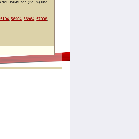
en der Barkhusen (Baum) und
55194
,
56904
,
56964
,
57008
,