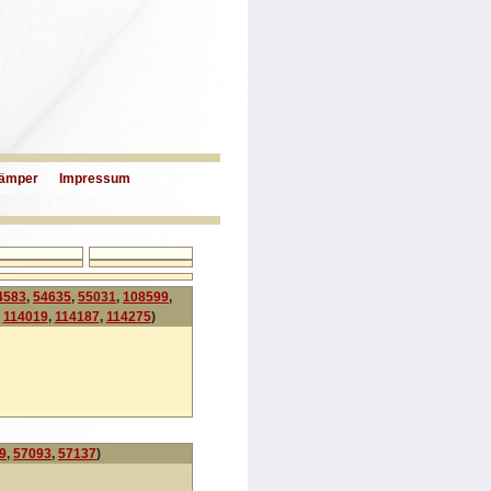
ämper
Impressum
4583
,
54635
,
55031
,
108599
,
,
114019
,
114187
,
114275
)
9
,
57093
,
57137
)