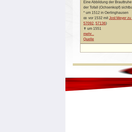
Eine Abbildung der Brauttruh
der Tofall (Ochsenkopf) sichtba
*
um 1512 in Oerlinghausen
oo
vor 1532 mit
Jost Meyer z
57092
,
57136
)
✝
um 1551
mehr...
Quelle