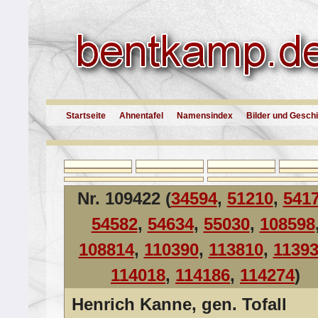
Startseite
Ahnentafel
Namensindex
Bilder und Gesch
Nr. 109422 (
34594
,
51210
,
541
54582
,
54634
,
55030
,
108598
108814
,
110390
,
113810
,
1139
114018
,
114186
,
114274
)
Henrich Kanne, gen. Tofall