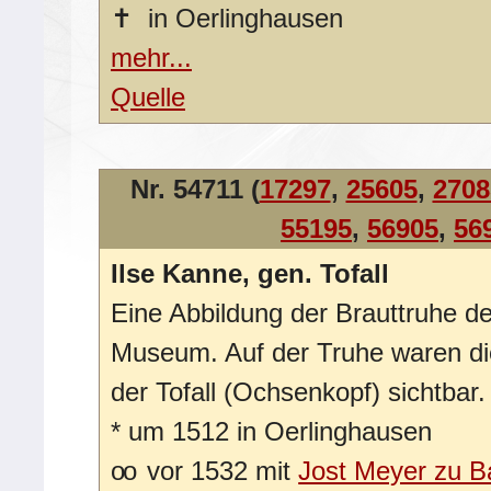
✝
in Oerlinghausen
mehr...
Quelle
Nr. 54711 (
17297
,
25605
,
2708
55195
,
56905
,
56
Ilse Kanne, gen. Tofall
Eine Abbildung der Brauttruhe de
Museum. Auf der Truhe waren d
der Tofall (Ochsenkopf) sichtbar.
*
um 1512 in Oerlinghausen
oo
vor 1532 mit
Jost Meyer zu 