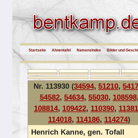
Startseite
Ahnentafel
Namensindex
Bilder und Gesch
Nr. 113930 (
34594
,
51210
,
541
54582
,
54634
,
55030
,
108598
108814
,
109422
,
110390
,
1138
114018
,
114186
,
114274
)
Henrich Kanne, gen. Tofall