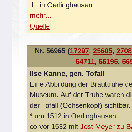
✝
in Oerlinghausen
mehr...
Quelle
Nr. 56965 (
17297
,
25605
,
2708
54711
,
55195
,
56
Ilse Kanne, gen. Tofall
Eine Abbildung der Brauttruhe de
Museum. Auf der Truhe waren d
der Tofall (Ochsenkopf) sichtbar.
*
um 1512 in Oerlinghausen
oo
vor 1532 mit
Jost Meyer zu 