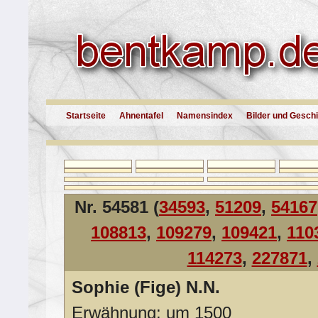
Startseite
Ahnentafel
Namensindex
Bilder und Gesch
Nr. 54581 (
34593
,
51209
,
54167
108813
,
109279
,
109421
,
110
114273
,
227871
,
Sophie (Fige) N.N.
Erwähnung: um 1500