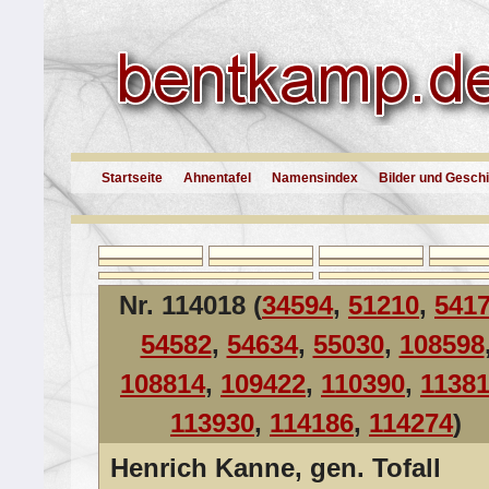
Startseite
Ahnentafel
Namensindex
Bilder und Gesch
Nr. 114018 (
34594
,
51210
,
541
54582
,
54634
,
55030
,
108598
108814
,
109422
,
110390
,
1138
113930
,
114186
,
114274
)
Henrich Kanne, gen. Tofall