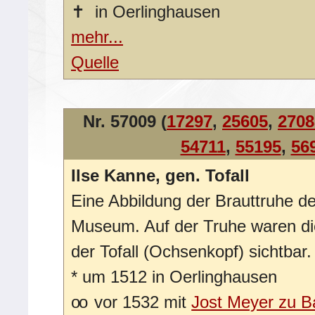
✝
in Oerlinghausen
mehr...
Quelle
Nr. 57009 (
17297
,
25605
,
2708
54711
,
55195
,
56
Ilse Kanne, gen. Tofall
Eine Abbildung der Brauttruhe de
Museum. Auf der Truhe waren d
der Tofall (Ochsenkopf) sichtbar.
*
um 1512 in Oerlinghausen
oo
vor 1532 mit
Jost Meyer zu 