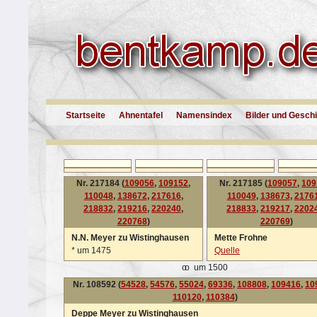
Startseite
Ahnentafel
Namensindex
Bilder und Gesch
Nr. 217184 (
109056
,
109152
,
Nr. 217185 (
109057
,
109
110048
,
138672
,
217616
,
110049
,
138673
,
2176
218832
,
219216
,
220240
,
218833
,
219217
,
2202
220768
)
220769
)
N.N. Meyer zu Wistinghausen
Mette Frohne
*
um 1475
Quelle
oo
um 1500
Nr. 108592 (
54528
,
54576
,
55024
,
69336
,
108808
,
109416
,
10
110120
,
110384
)
Deppe Meyer zu Wistinghausen