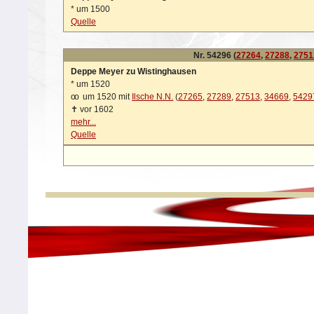
*
um 1500
Quelle
Nr. 54296 (
27264
,
27288
,
2751
Deppe Meyer zu Wistinghausen
*
um 1520
oo
um 1520 mit
Ilsche N.N.
(
27265
,
27289
,
27513
,
34669
,
5429
✝
vor 1602
mehr...
Quelle