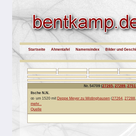
Startseite
Ahnentafel
Namensindex
Bilder und Gesch
Nr. 54709 (
27265
,
27289
,
2751
Ilsche N.N.
oo
um 1520 mit
Deppe Meyer zu Wistinghausen
(
27264
,
27288
mehr...
Quelle