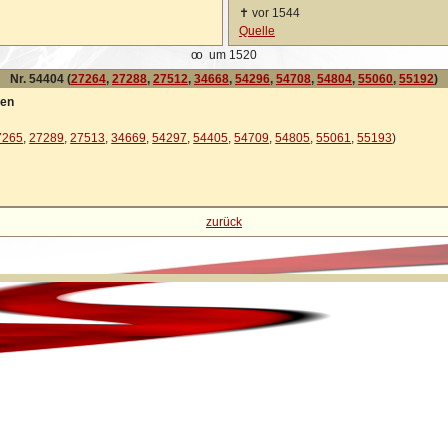
✝
vor 1544
Quelle
oo
um 1520
Nr. 54404 (
27264
,
27288
,
27512
,
34668
,
54296
,
54708
,
54804
,
55060
,
55192
)
sen
7265
,
27289
,
27513
,
34669
,
54297
,
54405
,
54709
,
54805
,
55061
,
55193
)
zurück