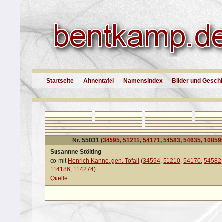
Startseite
Ahnentafel
Namensindex
Bilder und Gesch
Nr. 55031 (
34595
,
51211
,
54171
,
54583
,
54635
,
10859
Susannne Stölting
oo
mit
Henrich Kanne, gen. Tofall
(
34594
,
51210
,
54170
,
54582
114186
,
114274
)
Quelle