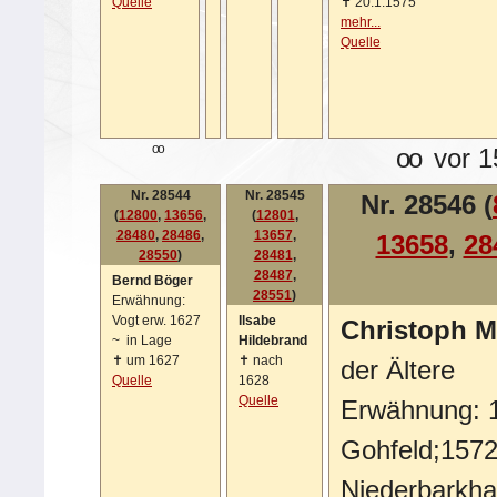
Quelle
✝
20.1.1575
mehr...
Quelle
oo
oo
vor 1
Nr. 28544
Nr. 28545
Nr. 28546 (
(
12800
,
13656
,
(
12801
,
28480
,
28486
,
13657
,
13658
,
28
28550
)
28481
,
28487
,
Bernd Böger
28551
)
Erwähnung:
Vogt erw. 1627
Ilsabe
Christoph M
~
in Lage
Hildebrand
✝
um 1627
✝
nach
der Ältere
Quelle
1628
Quelle
Erwähnung: 1
Gohfeld;1572
Niederbarkh