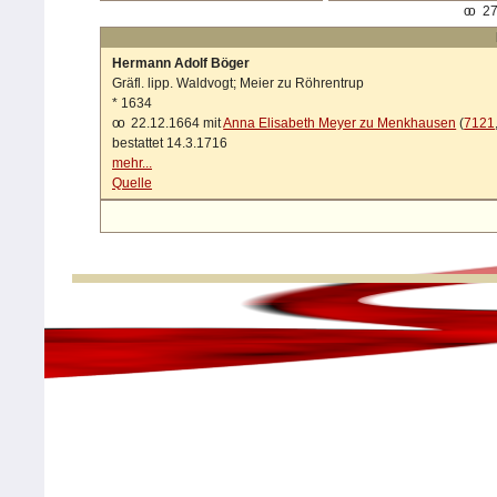
oo
27
Hermann Adolf Böger
Gräfl. lipp. Waldvogt; Meier zu Röhrentrup
*
1634
oo
22.12.1664 mit
Anna Elisabeth Meyer zu Menkhausen
(
7121
bestattet 14.3.1716
mehr...
Quelle