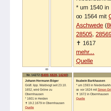
*
um 1540 in 
oo
1564 mit
Aschwede
(
8
28505
,
2856
✝
1617
mehr...
Quelle
oo
Nr. 14272 (
6400
,
6828
,
14240
)
Johann Hermann Böger
Ilsabein Barkhausen
Gräfl. lipp. Waldvogt seit 23.10.
*
um 1593 in Niederbark
1652, wird Gröne zu
oo
vor 1624 mit
Simon Gr
Obernhausen
✝
1672 in Obernhausen
*
1601 in Heiden
Quelle
✝
19.2.1679 in Obernhausen
Quelle