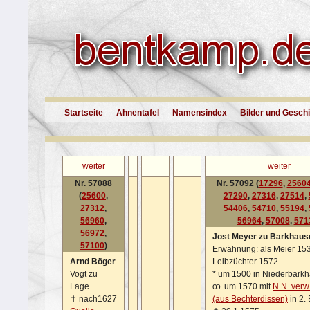
Startseite
Ahnentafel
Namensindex
Bilder und Gesch
weiter
weiter
Nr. 57088
Nr. 57092 (
17296
,
2560
(
25600
,
27290
,
27316
,
27514
,
27312
,
54406
,
54710
,
55194
,
56960
,
56964
,
57008
,
571
56972
,
Jost Meyer zu Barkhaus
57100
)
Erwähnung: als Meier 153
Arnd Böger
Leibzüchter 1572
Vogt zu
*
um 1500 in Niederbark
Lage
oo
um 1570 mit
N.N. verw
✝
nach1627
(aus Bechterdissen)
in 2.