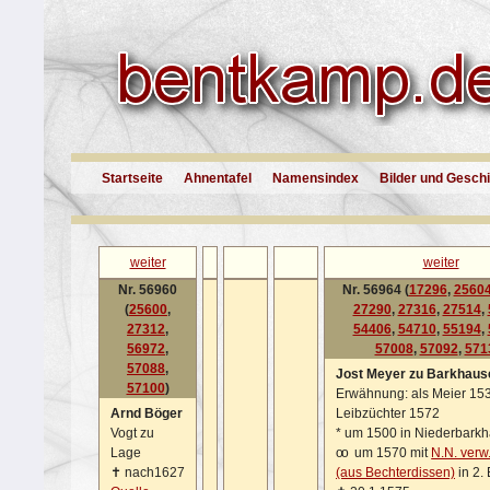
Startseite
Ahnentafel
Namensindex
Bilder und Gesch
weiter
weiter
Nr. 56960
Nr. 56964 (
17296
,
2560
(
25600
,
27290
,
27316
,
27514
,
27312
,
54406
,
54710
,
55194
,
56972
,
57008
,
57092
,
571
57088
,
Jost Meyer zu Barkhaus
57100
)
Erwähnung: als Meier 153
Arnd Böger
Leibzüchter 1572
Vogt zu
*
um 1500 in Niederbark
Lage
oo
um 1570 mit
N.N. verw
✝
nach1627
(aus Bechterdissen)
in 2.