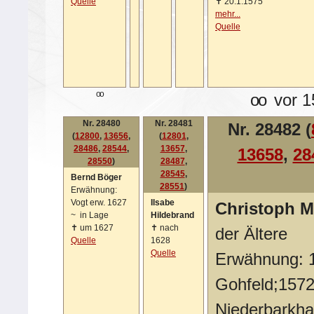
Quelle
✝
20.1.1575
mehr...
Quelle
oo
oo
vor 1
Nr. 28480
Nr. 28481
Nr. 28482 (
(
12800
,
13656
,
(
12801
,
28486
,
28544
,
13657
,
13658
,
28
28550
)
28487
,
28545
,
Bernd Böger
28551
)
Erwähnung:
Vogt erw. 1627
Ilsabe
Christoph M
~
in Lage
Hildebrand
✝
um 1627
✝
nach
der Ältere
Quelle
1628
Quelle
Erwähnung: 1
Gohfeld;1572
Niederbarkh