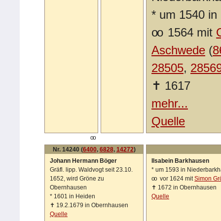
*
um 1540 in 
oo
1564 mit
Aschwede
(
8
28505
,
2856
✝
1617
mehr...
Quelle
oo
Nr. 14240 (
6400
,
6828
,
14272
)
Johann Hermann Böger
Ilsabein Barkhausen
Gräfl. lipp. Waldvogt seit 23.10.
*
um 1593 in Niederbark
1652, wird Gröne zu
oo
vor 1624 mit
Simon Gr
Obernhausen
✝
1672 in Obernhausen
*
1601 in Heiden
Quelle
✝
19.2.1679 in Obernhausen
Quelle