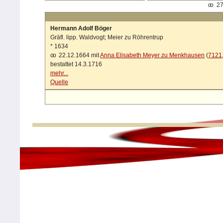
oo
27
Hermann Adolf Böger
Gräfl. lipp. Waldvogt; Meier zu Röhrentrup
*
1634
oo
22.12.1664 mit
Anna Elisabeth Meyer zu Menkhausen
(
7121
bestattet 14.3.1716
mehr...
Quelle