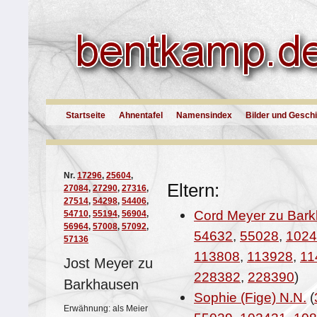
Startseite
Ahnentafel
Namensindex
Bilder und Gesch
Nr.
17296
,
25604
,
Eltern:
27084
,
27290
,
27316
,
27514
,
54298
,
54406
,
Cord Meyer zu Bar
54710
,
55194
,
56904
,
56964
,
57008
,
57092
,
54632
,
55028
,
1024
57136
113808
,
113928
,
11
Jost Meyer zu
228382
,
228390
)
Barkhausen
Sophie (Fige) N.N.
(
Erwähnung: als Meier