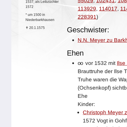
55029
,
102431
,
108
1537; als Leibzüchter
1572
113929
,
114017
,
11
*
um 1500 in
228391
)
Niederbarkhausen
Geschwister:
✝
20.1.1575
N.N. Meyer zu Bar
Ehen
oo
vor 1532 mit
Ilse
Brauttruhe der Ilse
Truhe waren die Wa
(Ochsenkopf) sichtb
Ehe
Kinder:
Christoph Meyer 
1572 Vogt in Goh