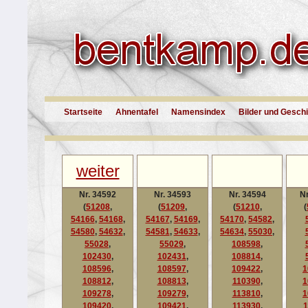
Startseite
Ahnentafel
Namensindex
Bilder und Gesch
weiter
Nr. 34592
Nr. 34593
Nr. 34594
Nr
(
51208
,
(
51209
,
(
51210
,
(
54166
,
54168
,
54167
,
54169
,
54170
,
54582
,
54580
,
54632
,
54581
,
54633
,
54634
,
55030
,
55028
,
55029
,
108598
,
102430
,
102431
,
108814
,
108596
,
108597
,
109422
,
1
108812
,
108813
,
110390
,
1
109278
,
109279
,
113810
,
1
109420
,
109421
,
113930
,
1