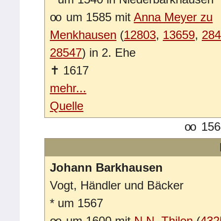
oo
um 1585 mit
Anna Meyer zu
Menkhausen
(
12803
,
13659
,
284
28547
) in 2. Ehe
✝
1617
mehr...
Quelle
oo
1564
Johann Barkhausen
Vogt, Händler und Bäcker
*
um 1567
oo
um 1600 mit
N.N. Thilen
(
432