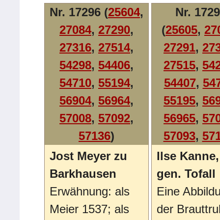
Nr. 17296 (
25604
,
Nr. 172
27084
,
27290
,
(
25605
,
27
27316
,
27514
,
27291
,
27
54298
,
54406
,
27515
,
54
54710
,
55194
,
54407
,
54
56904
,
56964
,
55195
,
56
57008
,
57092
,
56965
,
57
57136
)
57093
,
57
Jost Meyer zu
Ilse Kanne,
Barkhausen
gen. Tofall
Erwähnung: als
Eine Abbild
Meier 1537; als
der Brauttr