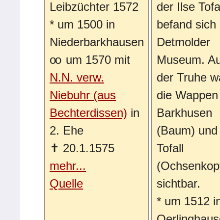
Leibzüchter 1572
der Ilse Tofa
*
um 1500 in
befand sich
Niederbarkhausen
Detmolder
oo
um 1570 mit
Museum. Au
N.N. verw.
der Truhe w
Niebuhr (aus
die Wappen
Bechterdissen)
in
Barkhusen
2. Ehe
(Baum) und
✝
20.1.1575
Tofall
mehr...
(Ochsenkop
Quelle
sichtbar.
*
um 1512 i
Oerlinghau