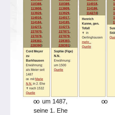
110388
,
110389
,
114018
,
1
113808
,
113809
,
114186
,
1
113928
,
113929
,
114274
)
1
114016
,
114017
,
1
Henrich
114184
,
114185
,
1
Kanne, gen.
114272
,
114273
,
Tofall
Su
227870
,
227871
,
✝
in
Stö
227878
,
227879
,
Oerlinghausen
Que
228382
,
228383
,
mehr...
228390
)
228391
)
Quelle
Cord Meyer
Sophie (Fige)
zu
N.N.
Barkhausen
Erwähnung:
Erwähnung:
um 1500
als Meier seit
Quelle
1487
oo
mit
Marie
N.N.
in 2. Ehe
✝
nach 1532
Quelle
oo
um 1487,
oo
seine 1. Ehe