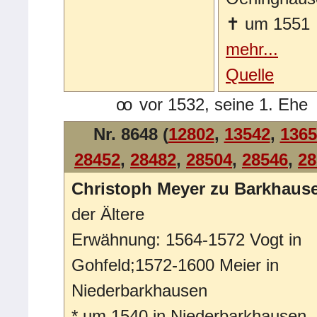
✝
um 1551
mehr...
Quelle
oo
vor 1532, seine 1. Ehe
Nr. 8648 (
12802
,
13542
,
1365
28452
,
28482
,
28504
,
28546
,
28
Christoph Meyer zu Barkhaus
der Ältere
Erwähnung: 1564-1572 Vogt in
Gohfeld;1572-1600 Meier in
Niederbarkhausen
*
um 1540 in Niederbarkhausen