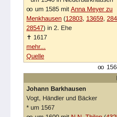
oo
um 1585 mit
Anna Meyer zu
Menkhausen
(
12803
,
13659
,
284
28547
) in 2. Ehe
✝
1617
mehr...
Quelle
oo
1564
Johann Barkhausen
Vogt, Händler und Bäcker
*
um 1567
oo
um 1600 mit
N.N. Thilen
(
432