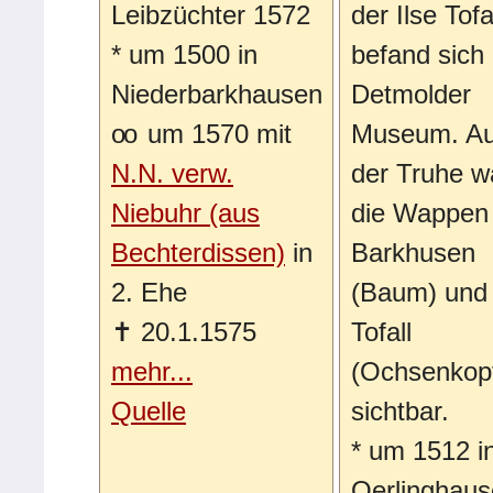
Leibzüchter 1572
der Ilse Tofa
*
um 1500 in
befand sich
Niederbarkhausen
Detmolder
oo
um 1570 mit
Museum. Au
N.N. verw.
der Truhe w
Niebuhr (aus
die Wappen
Bechterdissen)
in
Barkhusen
2. Ehe
(Baum) und
✝
20.1.1575
Tofall
mehr...
(Ochsenkop
Quelle
sichtbar.
*
um 1512 i
Oerlinghau