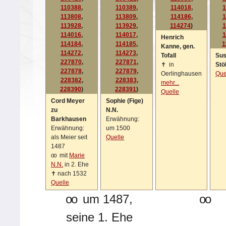
110388
,
110389
,
114018
,
1
113808
,
113809
,
114186
,
1
113928
,
113929
,
114274
)
1
114016
,
114017
,
1
Henrich
114184
,
114185
,
1
Kanne, gen.
114272
,
114273
,
Tofall
Su
227870
,
227871
,
✝
in
Stö
227878
,
227879
,
Oerlinghausen
Que
228382
,
228383
,
mehr...
228390
)
228391
)
Quelle
Cord Meyer
Sophie (Fige)
zu
N.N.
Barkhausen
Erwähnung:
Erwähnung:
um 1500
als Meier seit
Quelle
1487
oo
mit
Marie
N.N.
in 2. Ehe
✝
nach 1532
Quelle
oo
um 1487,
oo
seine 1. Ehe