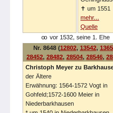
✝
um 1551
mehr...
Quelle
oo
vor 1532, seine 1. Ehe
Nr. 8648 (
12802
,
13542
,
1365
28452
,
28482
,
28504
,
28546
,
28
Christoph Meyer zu Barkhaus
der Ältere
Erwähnung: 1564-1572 Vogt in
Gohfeld;1572-1600 Meier in
Niederbarkhausen
*
um 1540 in Niederbarkhausen