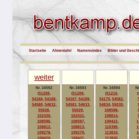
Startseite
Ahnentafel
Namensindex
Bilder und Gesch
weiter
Nr. 34592
Nr. 34593
Nr. 34594
Nr
(
51208
,
(
51209
,
(
51210
,
(
54166
,
54168
,
54167
,
54169
,
54170
,
54582
,
54580
,
54632
,
54581
,
54633
,
54634
,
55030
,
55028
,
55029
,
108598
,
102430
,
102431
,
108814
,
108596
,
108597
,
109422
,
1
108812
,
108813
,
110390
,
1
109278
,
109279
,
113810
,
1
109420
,
109421
,
113930
,
1