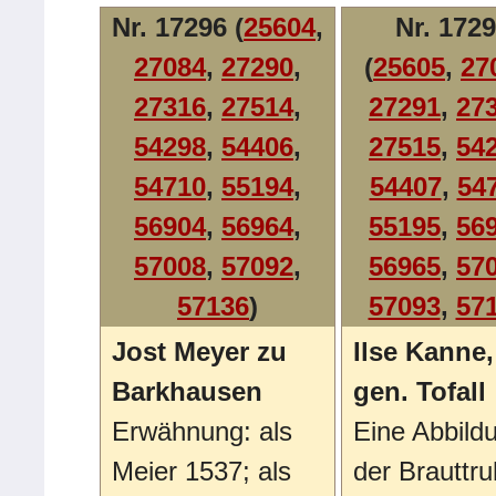
Nr. 17296 (
25604
,
Nr. 172
27084
,
27290
,
(
25605
,
27
27316
,
27514
,
27291
,
27
54298
,
54406
,
27515
,
54
54710
,
55194
,
54407
,
54
56904
,
56964
,
55195
,
56
57008
,
57092
,
56965
,
57
57136
)
57093
,
57
Jost Meyer zu
Ilse Kanne,
Barkhausen
gen. Tofall
Erwähnung: als
Eine Abbild
Meier 1537; als
der Brauttr