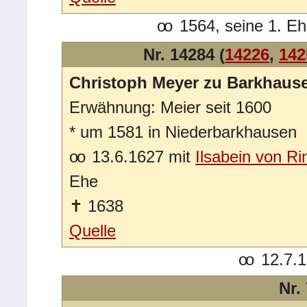
oo
1564, seine 1. E
Nr. 14284 (
14226
,
142
Christoph Meyer zu Barkhaus
Erwähnung: Meier seit 1600
*
um 1581 in Niederbarkhausen
oo
13.6.1627 mit
Ilsabein von Ri
Ehe
✝
1638
Quelle
oo
12.7.1
Nr.