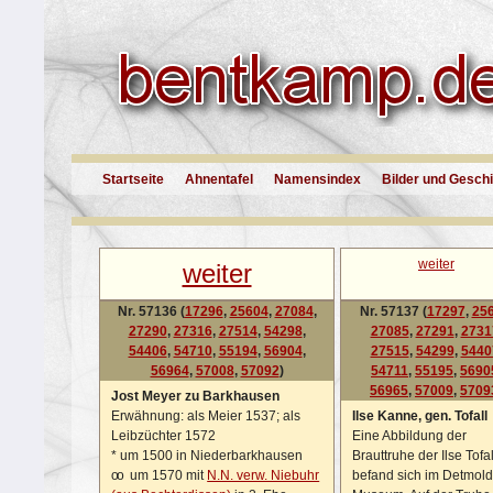
Startseite
Ahnentafel
Namensindex
Bilder und Gesch
weiter
weiter
Nr. 57136 (
17296
,
25604
,
27084
,
Nr. 57137 (
17297
,
25
27290
,
27316
,
27514
,
54298
,
27085
,
27291
,
2731
54406
,
54710
,
55194
,
56904
,
27515
,
54299
,
5440
56964
,
57008
,
57092
)
54711
,
55195
,
5690
56965
,
57009
,
5709
Jost Meyer zu Barkhausen
Erwähnung: als Meier 1537; als
Ilse Kanne, gen. Tofall
Leibzüchter 1572
Eine Abbildung der
*
um 1500 in Niederbarkhausen
Brauttruhe der Ilse Tofal
oo
um 1570 mit
N.N. verw. Niebuhr
befand sich im Detmold