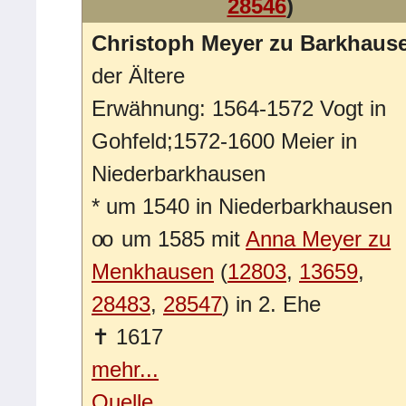
28546
)
Christoph Meyer zu Barkhaus
der Ältere
Erwähnung: 1564-1572 Vogt in
Gohfeld;1572-1600 Meier in
Niederbarkhausen
*
um 1540 in Niederbarkhausen
oo
um 1585 mit
Anna Meyer zu
Menkhausen
(
12803
,
13659
,
28483
,
28547
) in 2. Ehe
✝
1617
mehr...
Quelle