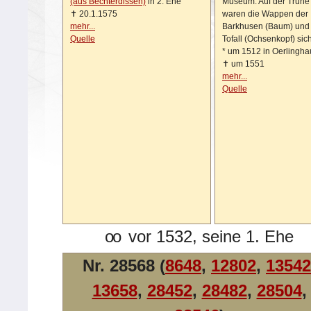
(aus Bechterdissen)
in 2. Ehe
Museum. Auf der Truhe
✝
20.1.1575
waren die Wappen der
mehr...
Barkhusen (Baum) und
Quelle
Tofall (Ochsenkopf) sich
*
um 1512 in Oerlingh
✝
um 1551
mehr...
Quelle
oo
vor 1532, seine 1. Ehe
Nr. 28568 (
8648
,
12802
,
13542
13658
,
28452
,
28482
,
28504
,