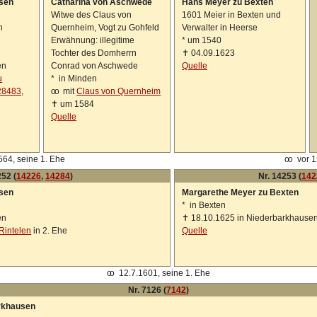
sen
Catharina von Aschwede
Hans Meyer zu Bexten
Witwe des Claus von
1601 Meier in Bexten und
n
Quernheim, Vogt zu Gohfeld
Verwalter in Heerse
Erwähnung: illegitime
*
um 1540
Tochter des Domherrn
✝
04.09.1623
en
Conrad von Aschwede
Quelle
u
*
in Minden
28483
,
oo
mit
Claus von Quernheim
✝
um 1584
Quelle
64, seine 1. Ehe
oo
vor 
252 (
14226
,
14284
)
Nr. 14253 (
142
sen
Margarethe Meyer zu Bexten
*
in Bexten
en
✝
18.10.1625 in Niederbarkhause
 Rintelen
in 2. Ehe
Quelle
oo
12.7.1601, seine 1. Ehe
Nr. 7126 (
7142
)
arkhausen