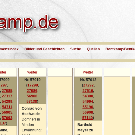
mensindex
Bilder und Geschichten
Suche
Quellen
Bentkamp/Bentk
iter
weiter
weiter
 57009
Nr. 57010
Nr. 57012
7297
,
(
17298
,
(
27292
,
,
27085
,
27086
,
27516
,
,
27317
,
56906
,
54300
,
,
54299
,
57138
)
54994
,
7
,
54711
,
55196
,
Conrad von
,
56905
,
56908
,
Aschwede
,
57093
,
57140
)
Domherr in
137
)
Minden
Barthold
anne,
Erwähnung:
Meyer zu