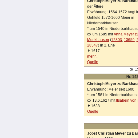
Christoph Meyer zu Barkhau
der Ältere
Erwähnung: 1564-1572 Vogt i
Gohfeld;1572-1600 Meier in
Niederbarkhausen
*
um 1540 in Niederbarkhaus
oo
um 1585 mit
Anna Meyer z
Menkhausen
(
12803
,
13659
,
28547
) in 2. Ehe
✝
1617
mehr...
Quelle
oo
15
Nr. 14
Christoph Meyer zu Barkhau
Erwähnung: Meier seit 1600
*
um 1581 in Niederbarkhaus
oo
13.6.1627 mit
Ilsabein von
✝
1638
Quelle
Jobst Christian Meyer zu B