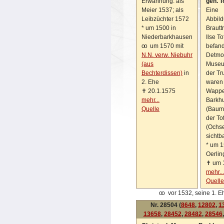
Erwähnung: als
gen. T
Meier 1537; als
Eine
Leibzüchter 1572
Abbild
*
um 1500 in
Brautt
Niederbarkhausen
Ilse To
oo
um 1570 mit
befand
N.N. verw. Niebuhr
Detmo
(aus
Museu
Bechterdissen)
in
der Tr
2. Ehe
waren 
✝
20.1.1575
Wappe
mehr...
Barkh
Quelle
(Baum
der Tof
(Ochs
sichtba
*
um 1
Oerli
✝
um 
mehr...
Quelle
oo
vor 1532, seine 1. E
Nr. 28504 (
8648
,
12802
,
1
13658
,
28452
,
28482
,
28546