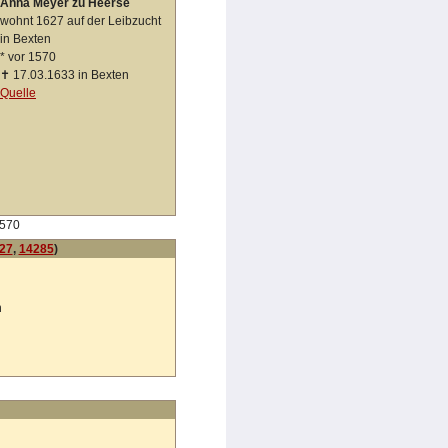
Anna Meyer zu Heerse
wohnt 1627 auf der Leibzucht
in Bexten
*
vor 1570
✝
17.03.1633 in Bexten
Quelle
1570
27
,
14285
)
n