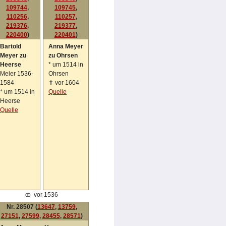
109744
,
109745
,
110256
,
110257
,
219376
,
219377
,
220400
)
220401
)
Bartold
Anna Meyer
Meyer zu
zu Ohrsen
Heerse
*
um 1514 in
Meier 1536-
Ohrsen
1584
✝
vor 1604
*
um 1514 in
Quelle
Heerse
Quelle
oo
vor 1536
Nr. 28507 (
13647
,
13759
,
27151
,
27599
,
28455
,
28571
)