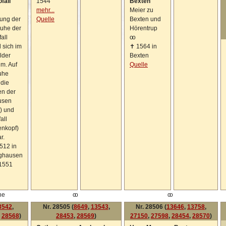
ofall
1544
Bexten
mehr...
Meier zu
ung der
Quelle
Bexten und
ruhe der
Hörentrup
fall
oo
 sich im
✝
1564 in
lder
Bexten
m. Auf
Quelle
uhe
die
n der
usen
) und
all
enkopf)
r.
512 in
nghausen
1551
he
oo
oo
3542
,
Nr. 28505 (
8649
,
13543
,
Nr. 28506 (
13646
,
13758
,
,
28568
)
28453
,
28569
)
27150
,
27598
,
28454
,
28570
)