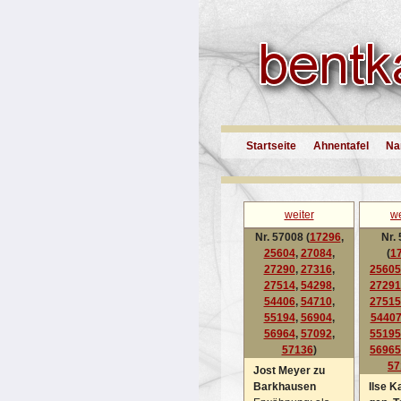
Startseite
Ahnentafel
Na
weiter
we
Nr. 57008 (
17296
,
Nr.
25604
,
27084
,
(
1
27290
,
27316
,
25605
27514
,
54298
,
27291
54406
,
54710
,
27515
55194
,
56904
,
5440
56964
,
57092
,
55195
57136
)
56965
57
Jost Meyer zu
Barkhausen
Ilse K