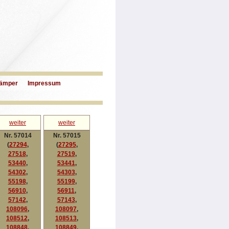
ämper
Impressum
weiter
weiter
Nr. 57014
Nr. 57015
(
27294
,
(
27295
,
27518
,
27519
,
53440
,
53441
,
54302
,
54303
,
55198
,
55199
,
56910
,
56911
,
57142
,
57143
,
108096
,
108097
,
108512
,
108513
,
108848
,
108849
,