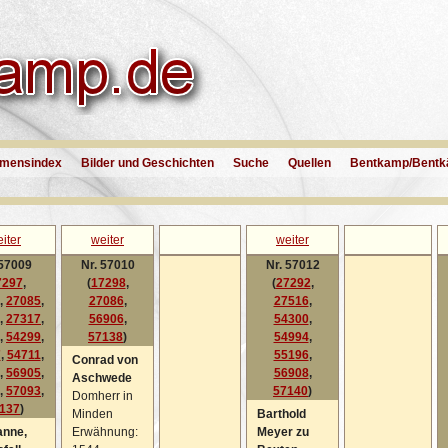
mensindex
Bilder und Geschichten
Suche
Quellen
Bentkamp/Bentk
iter
weiter
weiter
 57009
Nr. 57010
Nr. 57012
7297
,
(
17298
,
(
27292
,
,
27085
,
27086
,
27516
,
,
27317
,
56906
,
54300
,
,
54299
,
57138
)
54994
,
7
,
54711
,
55196
,
Conrad von
,
56905
,
56908
,
Aschwede
,
57093
,
57140
)
Domherr in
137
)
Minden
Barthold
anne,
Erwähnung:
Meyer zu