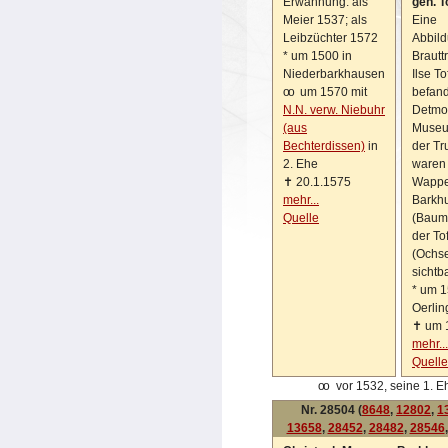
Erwähnung: als
gen. T
Meier 1537; als
Eine
Leibzüchter 1572
Abbild
*
um 1500 in
Brautt
Niederbarkhausen
Ilse To
oo
um 1570 mit
befand
N.N. verw. Niebuhr
Detmo
(aus
Museu
Bechterdissen)
in
der Tr
2. Ehe
waren 
✝
20.1.1575
Wappe
mehr...
Barkh
Quelle
(Baum
der Tof
(Ochs
sichtba
*
um 1
Oerli
✝
um 
mehr...
Quelle
oo
vor 1532, seine 1. E
Nr. 28504 (
8648
,
12802
,
1
13658
,
28452
,
28482
,
28546