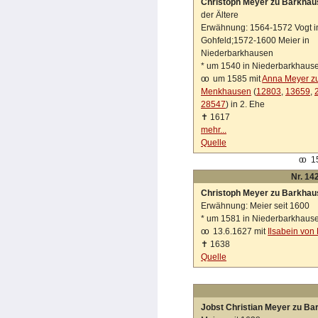
Christoph Meyer zu Barkhau
der Ältere
Erwähnung: 1564-1572 Vogt i
Gohfeld;1572-1600 Meier in
Niederbarkhausen
*
um 1540 in Niederbarkhaus
oo
um 1585 mit
Anna Meyer z
Menkhausen
(
12803
,
13659
,
28547
) in 2. Ehe
✝
1617
mehr...
Quelle
oo
15
Nr. 14
Christoph Meyer zu Barkhau
Erwähnung: Meier seit 1600
*
um 1581 in Niederbarkhaus
oo
13.6.1627 mit
Ilsabein von
✝
1638
Quelle
Jobst Christian Meyer zu B