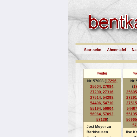
Startseite
Ahnentafel
Na
weiter
we
Nr. 57008 (
17296
,
Nr.
25604
,
27084
,
(
1
27290
,
27316
,
25605
27514
,
54298
,
27291
54406
,
54710
,
27515
55194
,
56904
,
5440
56964
,
57092
,
55195
57136
)
56965
57
Jost Meyer zu
Barkhausen
Ilse K