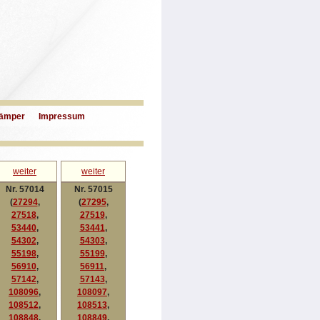
ämper
Impressum
weiter
weiter
Nr. 57014
Nr. 57015
(
27294
,
(
27295
,
27518
,
27519
,
53440
,
53441
,
54302
,
54303
,
55198
,
55199
,
56910
,
56911
,
57142
,
57143
,
108096
,
108097
,
108512
,
108513
,
108848
,
108849
,