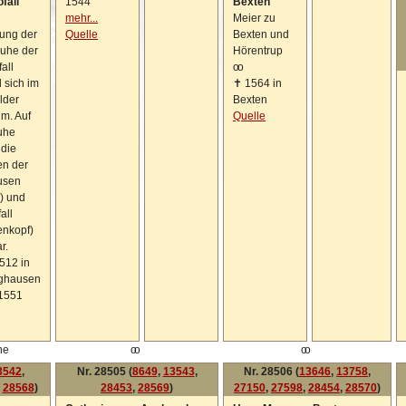
ofall
1544
Bexten
mehr...
Meier zu
ung der
Quelle
Bexten und
ruhe der
Hörentrup
fall
oo
 sich im
✝
1564 in
lder
Bexten
m. Auf
Quelle
uhe
die
n der
usen
) und
all
enkopf)
r.
512 in
nghausen
1551
he
oo
oo
3542
,
Nr. 28505 (
8649
,
13543
,
Nr. 28506 (
13646
,
13758
,
,
28568
)
28453
,
28569
)
27150
,
27598
,
28454
,
28570
)