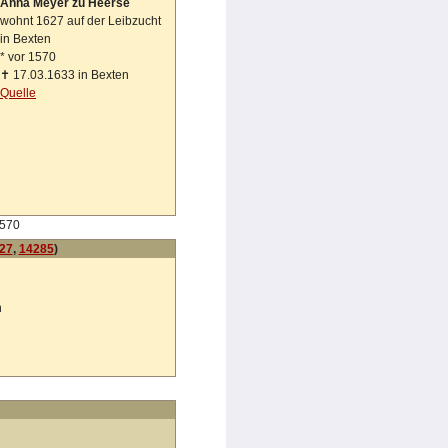
Anna Meyer zu Heerse
wohnt 1627 auf der Leibzucht
in Bexten
*
vor 1570
✝
17.03.1633 in Bexten
Quelle
1570
27
,
14285
)
n