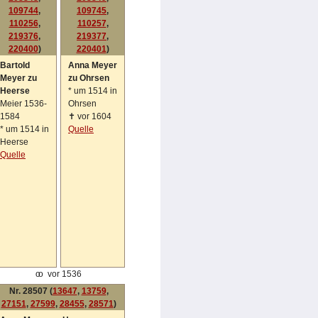
109744
,
109745
,
110256
,
110257
,
219376
,
219377
,
220400
)
220401
)
Bartold
Anna Meyer
Meyer zu
zu Ohrsen
Heerse
*
um 1514 in
Meier 1536-
Ohrsen
1584
✝
vor 1604
*
um 1514 in
Quelle
Heerse
Quelle
oo
vor 1536
Nr. 28507 (
13647
,
13759
,
27151
,
27599
,
28455
,
28571
)