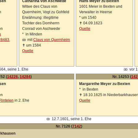
sen
Catharina von Aschwede
Hans Meyer zu Bexten
Witwe des Claus von
1601 Meier in Bexten und
n
Quernheim, Vogt zu Gohfeld
Verwalter in Heerse
Erwähnung: illegitime
*
um 1540
Tochter des Domherrn
✝
04.09.1623
en
Conrad von Aschwede
Quelle
u
*
in Minden
28483
,
oo
mit
Claus von Quernheim
✝
um 1584
Quelle
64, seine 1. Ehe
oo
vor 
252 (
14226
,
14284
)
Nr. 14253 (
142
sen
Margarethe Meyer zu Bexten
*
in Bexten
en
✝
18.10.1625 in Niederbarkhause
 Rintelen
in 2. Ehe
Quelle
oo
12.7.1601, seine 1. Ehe
Nr. 7126 (
7142
)
arkhausen