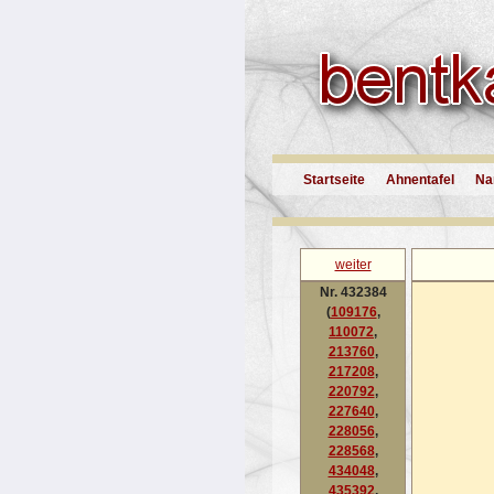
Startseite
Ahnentafel
Na
weiter
Nr. 432384
(
109176
,
110072
,
213760
,
217208
,
220792
,
227640
,
228056
,
228568
,
434048
,
435392
,