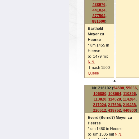
438976
,
441024
,
877504
,
881600
)
Barthold
Meyer zu
Heerse
*
um 1455 in
Heerse
oo
1479 mit
N.N.
✝
nach 1500
Quelle
oo
Nr. 216192 (
54588
,
55036
,
106880
,
108604
,
110396
,
113820
,
114028
,
114284
,
217024
,
217696
,
219488
,
220512
,
438752
,
440800
)
Everd (Bernd?) Meyer zu
Heerse
*
um 1480 in Heerse
oo
um 1505 mit
N.N.