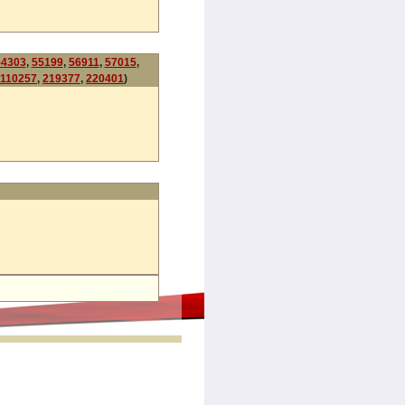
54303
,
55199
,
56911
,
57015
,
110257
,
219377
,
220401
)