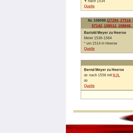
✝
nach 1534
Quelle
Nr. 108096 (
27294
,
27518
,
57142
,
108512
,
108848
,
Bartold Meyer zu Heerse
Meier 1536-1584
*
um 1514 in Heerse
Quelle
Bernd Meyer zu Heerse
oo
nach 1556 mit
N.N.
oo
Quelle