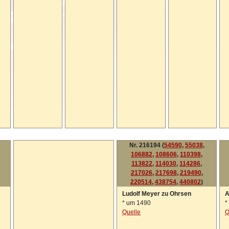
Nr. 216194 (
54590
,
55038
,
106882
,
108606
,
110398
,
113822
,
114030
,
114286
,
217026
,
217698
,
219490
,
220514
,
438754
,
440802
)
Ludolf Meyer zu Ohrsen
A
*
um 1490
*
Quelle
Q