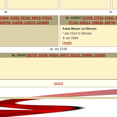
oo
oo
53440
,
54302
,
55198
,
56910
,
57014
,
Nr. 108097 (
27295
,
27519
,
53441
,
109744
,
110256
,
219376
,
220400
)
57143
,
108513
,
108849
,
109745
,
Anna Meyer zu Ohrsen
*
um 1514 in Ohrsen
✝
vor 1604
Quelle
oo
vor 1536
Nr. 54048 (
26720
,
54256
,
54424
,
54872
,
55128
,
109688
,
110200
)
zurück