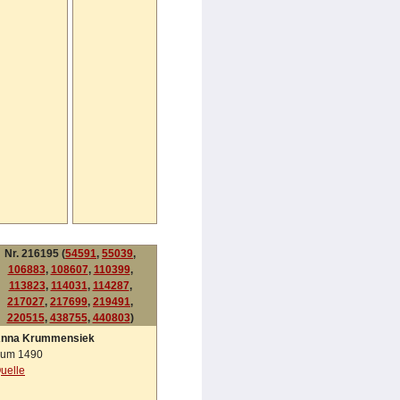
Nr. 216195 (
54591
,
55039
,
106883
,
108607
,
110399
,
113823
,
114031
,
114287
,
217027
,
217699
,
219491
,
220515
,
438755
,
440803
)
nna Krummensiek
um 1490
uelle