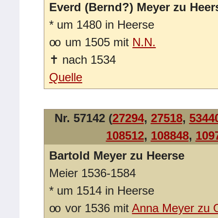
Everd (Bernd?) Meyer zu Heer
*
um 1480 in Heerse
oo
um 1505 mit
N.N.
✝
nach 1534
Quelle
Nr. 57142 (
27294
,
27518
,
5344
108512
,
108848
,
109
Bartold Meyer zu Heerse
Meier 1536-1584
*
um 1514 in Heerse
oo
vor 1536 mit
Anna Meyer zu 