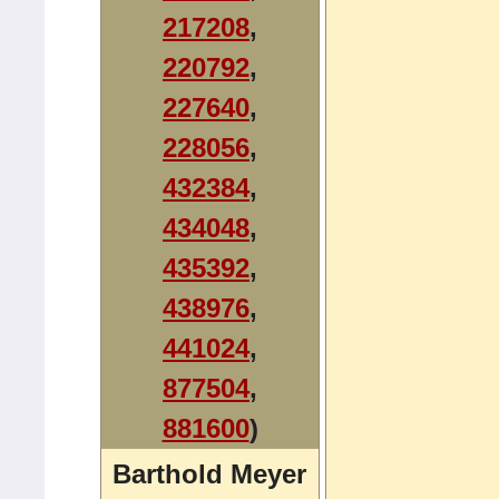
217208
,
220792
,
227640
,
228056
,
432384
,
434048
,
435392
,
438976
,
441024
,
877504
,
881600
)
Barthold Meyer