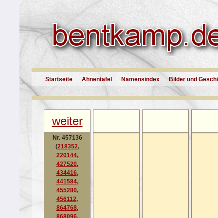
Startseite
Ahnentafel
Namensindex
Bilder und Gesch
weiter
Nr. 457136
(
218352
,
220144
,
427520
,
434416
,
441584
,
455280
,
456112
,
864768
,
868096
,