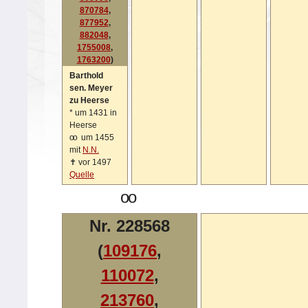
870784
,
877952
,
882048
,
1755008
,
1763200
)
Barthold
sen. Meyer
zu Heerse
*
um 1431 in
Heerse
oo
um 1455
mit
N.N.
✝
vor 1497
Quelle
oo
Nr. 228568
(
109176
,
110072
,
213760
,