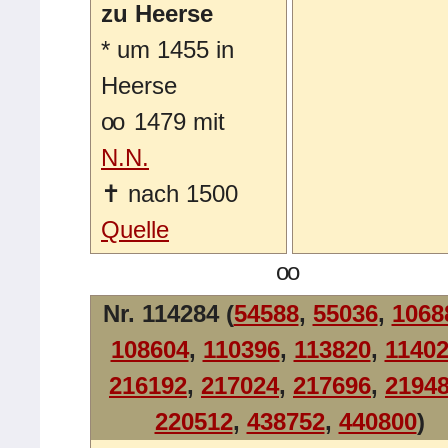
zu Heerse
*
um 1455 in
Heerse
oo
1479 mit
N.N.
✝
nach 1500
Quelle
oo
Nr. 114284 (
54588
,
55036
,
1068
108604
,
110396
,
113820
,
1140
216192
,
217024
,
217696
,
2194
220512
,
438752
,
440800
)