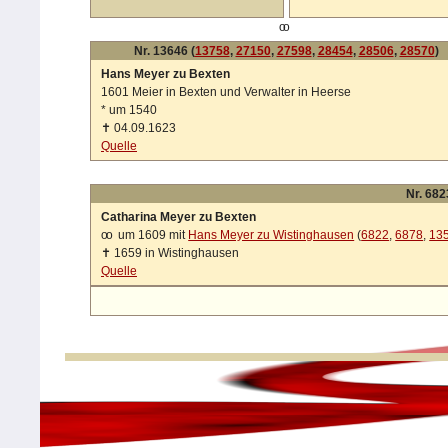
oo
Nr. 13646 (
13758
,
27150
,
27598
,
28454
,
28506
,
28570
)
Hans Meyer zu Bexten
1601 Meier in Bexten und Verwalter in Heerse
*
um 1540
✝
04.09.1623
Quelle
Nr. 682
Catharina Meyer zu Bexten
oo
um 1609 mit
Hans Meyer zu Wistinghausen
(
6822
,
6878
,
13
✝
1659 in Wistinghausen
Quelle