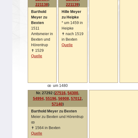
221138
)
221139
)
Barthold
Hille Meyer
Meyer zu
zu Heipke
Bexten
*
um 1459 in
1511
Heipke
Amtsmeier in
✝
nach 1519
Bexten und
in Bexten
Hörentrup
Quelle
✝
1529
Quelle
oo
um 1480
Nr. 27292 (
27516
,
54300
,
54994
,
55196
,
56908
,
57012
,
57140
)
Barthold Meyer zu Bexten
Meier zu Bexten und Hörentrup
oo
✝
1564 in Bexten
Quelle