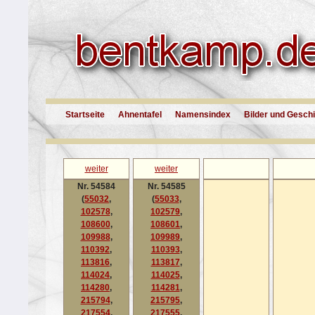
Startseite
Ahnentafel
Namensindex
Bilder und Gesch
weiter
weiter
Nr. 54584
Nr. 54585
(
55032
,
(
55033
,
102578
,
102579
,
108600
,
108601
,
109988
,
109989
,
110392
,
110393
,
113816
,
113817
,
114024
,
114025
,
114280
,
114281
,
215794
,
215795
,
217554
,
217555
,