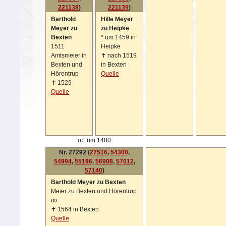
221138
)
221139
)
Barthold
Hille Meyer
Meyer zu
zu Heipke
Bexten
*
um 1459 in
1511
Heipke
Amtsmeier in
✝
nach 1519
Bexten und
in Bexten
Hörentrup
Quelle
✝
1529
Quelle
oo
um 1480
Nr. 27292 (
27516
,
54300
,
54994
,
55196
,
56908
,
57012
,
57140
)
Barthold Meyer zu Bexten
Meier zu Bexten und Hörentrup
oo
✝
1564 in Bexten
Quelle