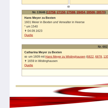
oo
Nr. 13646 (
13758
,
27150
,
27598
,
28454
,
28506
,
28570
)
Hans Meyer zu Bexten
1601 Meier in Bexten und Verwalter in Heerse
*
um 1540
✝
04.09.1623
Quelle
Nr. 682
Catharina Meyer zu Bexten
oo
um 1609 mit
Hans Meyer zu Wistinghausen
(
6822
,
6878
,
13
✝
1659 in Wistinghausen
Quelle