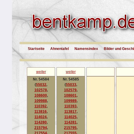
Startseite
Ahnentafel
Namensindex
Bilder und Gesch
weiter
weiter
Nr. 54584
Nr. 54585
(
55032
,
(
55033
,
102578
,
102579
,
108600
,
108601
,
109988
,
109989
,
110392
,
110393
,
113816
,
113817
,
114024
,
114025
,
114280
,
114281
,
215794
,
215795
,
217554
,
217555
,