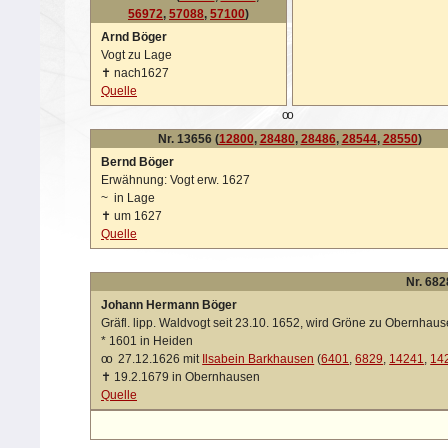
56972
,
57088
,
57100
)
Arnd Böger
Vogt zu Lage
✝
nach1627
Quelle
oo
Nr. 13656 (
12800
,
28480
,
28486
,
28544
,
28550
)
Bernd Böger
Erwähnung: Vogt erw. 1627
~
in Lage
✝
um 1627
Quelle
Nr. 682
Johann Hermann Böger
Gräfl. lipp. Waldvogt seit 23.10. 1652, wird Gröne zu Obernhau
*
1601 in Heiden
oo
27.12.1626 mit
Ilsabein Barkhausen
(
6401
,
6829
,
14241
,
14
✝
19.2.1679 in Obernhausen
Quelle