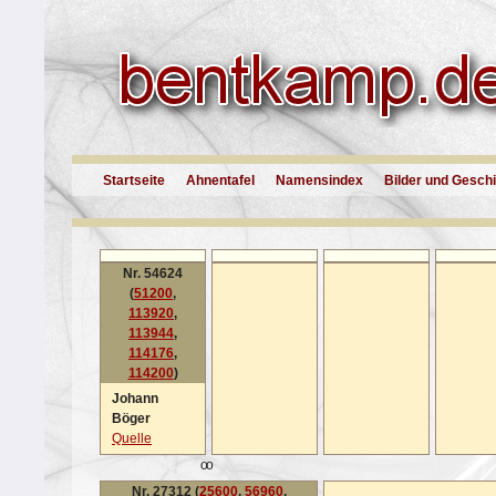
Startseite
Ahnentafel
Namensindex
Bilder und Gesch
Nr. 54624
(
51200
,
113920
,
113944
,
114176
,
114200
)
Johann
Böger
Quelle
oo
Nr. 27312 (
25600
,
56960
,