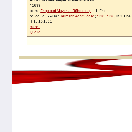
Anna Elisabeth Meyer zu Menkhausen
*
1638
oo
mit
Engelbert Meyer zu Röhrentrup
in 1. Ehe
oo
22.12.1664 mit
Hermann Adolf Böger
(
7120
,
7136
) in 2. Ehe
✝
17.10.1721
mehr...
Quelle