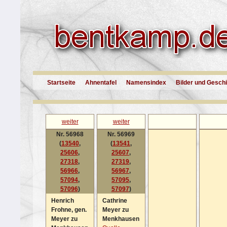
Startseite
Ahnentafel
Namensindex
Bilder und Gesch
weiter
weiter
Nr. 56968
Nr. 56969
(
13540
,
(
13541
,
25606
,
25607
,
27318
,
27319
,
56966
,
56967
,
57094
,
57095
,
57096
)
57097
)
Henrich
Cathrine
Frohne, gen.
Meyer zu
Meyer zu
Menkhausen