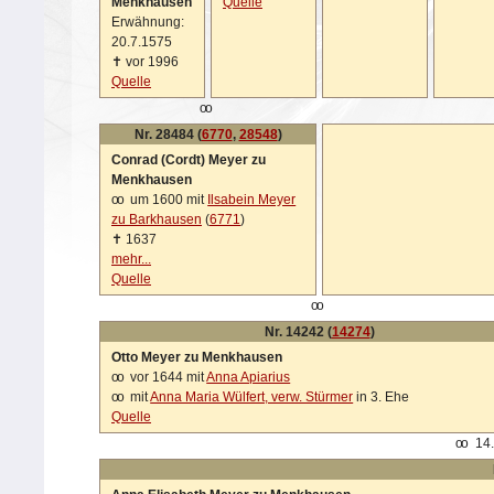
Menkhausen
Quelle
Erwähnung:
20.7.1575
✝
vor 1996
Quelle
oo
Nr. 28484 (
6770
,
28548
)
Conrad (Cordt) Meyer zu
Menkhausen
oo
um 1600 mit
Ilsabein Meyer
zu Barkhausen
(
6771
)
✝
1637
mehr...
Quelle
oo
Nr. 14242 (
14274
)
Otto Meyer zu Menkhausen
oo
vor 1644 mit
Anna Apiarius
oo
mit
Anna Maria Wülfert, verw. Stürmer
in 3. Ehe
Quelle
oo
14.