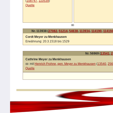
(
108747
,
110539
)
Quelle
oo
Nr. 113938 (
27082
,
51214
,
54638
,
113934
,
114190
,
11419
Cordt Meyer zu Menkhausen
Erwähnung: 20.3.1518 bis 1529
Nr. 56969 (
13541
,
2
Cathrine Meyer zu Menkhausen
oo
mit
Henrich Frohne, gen. Meyer zu Menkhausen
(
13540
,
25
Quelle