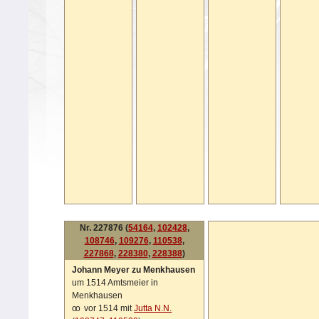
Nr. 227876 (
54164
,
102428
,
108746
,
109276
,
110538
,
227868
,
228380
,
228388
)
Johann Meyer zu Menkhausen
um 1514 Amtsmeier in
Menkhausen
oo
vor 1514 mit
Jutta N.N.