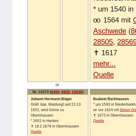
*
um 1540 in 
oo
1564 mit
Aschwede
(
8
28505
,
2856
✝
1617
mehr...
Quelle
oo
Nr. 14272 (
6400
,
6828
,
14240
)
Johann Hermann Böger
Ilsabein Barkhausen
Gräfl. lipp. Waldvogt seit 23.10.
*
um 1593 in Niederbark
1652, wird Gröne zu
oo
vor 1624 mit
Simon Gr
Obernhausen
✝
1672 in Obernhausen
*
1601 in Heiden
Quelle
✝
19.2.1679 in Obernhausen
Quelle