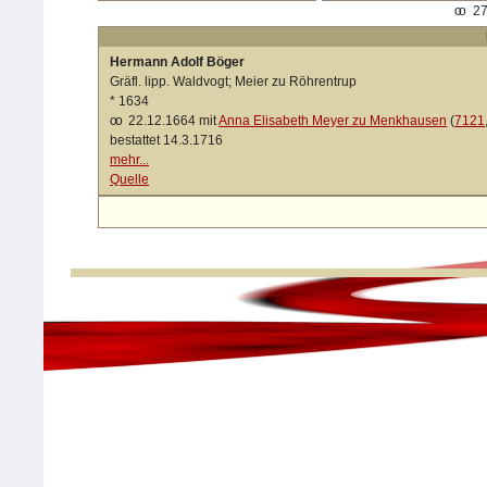
oo
27
Hermann Adolf Böger
Gräfl. lipp. Waldvogt; Meier zu Röhrentrup
*
1634
oo
22.12.1664 mit
Anna Elisabeth Meyer zu Menkhausen
(
7121
bestattet 14.3.1716
mehr...
Quelle