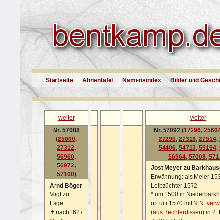
Startseite
Ahnentafel
Namensindex
Bilder und Gesch
weiter
weiter
Nr. 57088
Nr. 57092 (
17296
,
2560
(
25600
,
27290
,
27316
,
27514
,
27312
,
54406
,
54710
,
55194
,
56960
,
56964
,
57008
,
571
56972
,
Jost Meyer zu Barkhaus
57100
)
Erwähnung: als Meier 153
Arnd Böger
Leibzüchter 1572
Vogt zu
*
um 1500 in Niederbark
Lage
oo
um 1570 mit
N.N. verw
✝
nach1627
(aus Bechterdissen)
in 2.