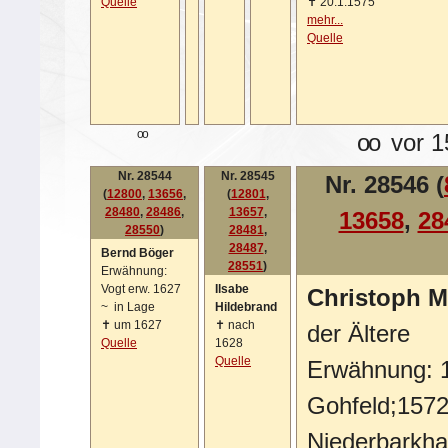
Quelle
✝
20.1.1575
mehr...
Quelle
oo
oo
vor 1
Nr. 28544
Nr. 28545
Nr. 28546 (
(
12800
,
13656
,
(
12801
,
28480
,
28486
,
13657
,
13658
,
28
28550
)
28481
,
28487
,
Bernd Böger
28551
)
Erwähnung:
Vogt erw. 1627
Ilsabe
Christoph M
~
in Lage
Hildebrand
✝
um 1627
✝
nach
der Ältere
Quelle
1628
Quelle
Erwähnung: 1
Gohfeld;1572
Niederbarkh