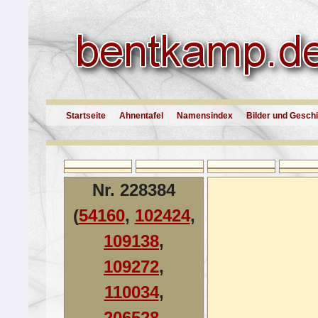
Startseite
Ahnentafel
Namensindex
Bilder und Gesch
Nr. 228384
(
54160
,
102424
,
109138
,
109272
,
110034
,
206528
,