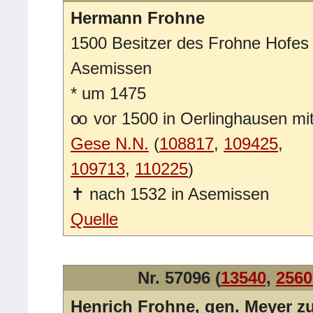
Hermann Frohne
1500 Besitzer des Frohne Hofes
Asemissen
*
um 1475
oo
vor 1500 in Oerlinghausen mi
Gese N.N.
(
108817
,
109425
,
109713
,
110225
)
✝
nach 1532 in Asemissen
Quelle
Nr. 57096 (
13540
,
2560
Henrich Frohne, gen. Meyer 