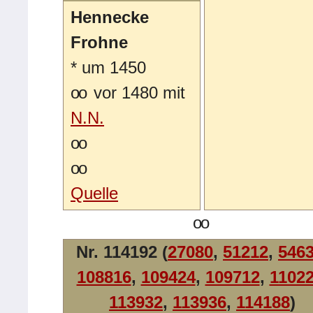
Hennecke
Frohne
*
um 1450
oo
vor 1480 mit
N.N.
oo
oo
Quelle
oo
Nr. 114192 (
27080
,
51212
,
546
108816
,
109424
,
109712
,
1102
113932
,
113936
,
114188
)