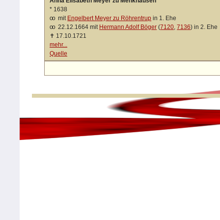
Anna Elisabeth Meyer zu Menkhausen
*
1638
oo
mit
Engelbert Meyer zu Röhrentrup
in 1. Ehe
oo
22.12.1664 mit
Hermann Adolf Böger
(
7120
,
7136
) in 2. Ehe
✝
17.10.1721
mehr...
Quelle