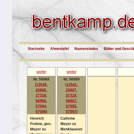
Startseite
Ahnentafel
Namensindex
Bilder und Gesch
weiter
weiter
Nr. 56968
Nr. 56969
(
13540
,
(
13541
,
25606
,
25607
,
27318
,
27319
,
56966
,
56967
,
57094
,
57095
,
57096
)
57097
)
Henrich
Cathrine
Frohne, gen.
Meyer zu
Meyer zu
Menkhausen