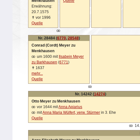
Menkhausen
Quelle
Erwähnung:
20.7.1575
✝
vor 1996
Quelle
oo
Nr. 28484 (
6770
,
28548
)
Conrad (Cordt) Meyer zu
Menkhausen
oo
um 1600 mit
Ilsabein Meyer
zu Barkhausen
(
6771
)
✝
1637
mehr...
Quelle
oo
Nr. 14242 (
14274
)
Otto Meyer zu Menkhausen
oo
vor 1644 mit
Anna Apiarius
oo
mit
Anna Maria Wülfert, verw. Stürmer
in 3. Ehe
Quelle
oo
14.