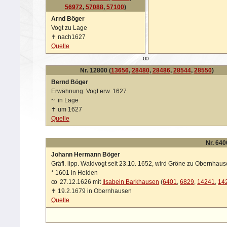
56972
,
57088
,
57100
)
Arnd Böger
Vogt zu Lage
✝
nach1627
Quelle
oo
Nr. 12800 (
13656
,
28480
,
28486
,
28544
,
28550
)
Bernd Böger
Erwähnung: Vogt erw. 1627
~
in Lage
✝
um 1627
Quelle
Nr. 640
Johann Hermann Böger
Gräfl. lipp. Waldvogt seit 23.10. 1652, wird Gröne zu Obernhau
*
1601 in Heiden
oo
27.12.1626 mit
Ilsabein Barkhausen
(
6401
,
6829
,
14241
,
14
✝
19.2.1679 in Obernhausen
Quelle