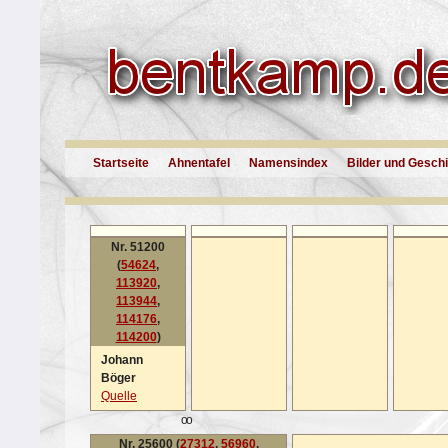
Startseite
Ahnentafel
Namensindex
Bilder und Gesch
Nr. 51200
(
54624
,
113920
,
113944
,
114176
,
114200
)
Johann
Böger
Quelle
oo
Nr. 25600 (
27312
,
56960
,