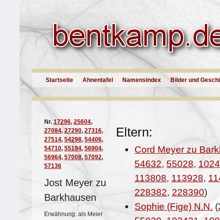
Startseite
Ahnentafel
Namensindex
Bilder und Gesch
Nr.
17296
,
25604
,
Eltern:
27084
,
27290
,
27316
,
27514
,
54298
,
54406
,
Cord Meyer zu Bar
54710
,
55194
,
56904
,
56964
,
57008
,
57092
,
54632
,
55028
,
1024
57136
113808
,
113928
,
11
Jost Meyer zu
228382
,
228390
)
Barkhausen
Sophie (Fige) N.N.
(
Erwähnung: als Meier