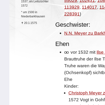
55029
,
102431
,
108
1537; als Leibzüchter
1572
113929
,
114017
,
11
*
um 1500 in
228391
)
Niederbarkhausen
Geschwister:
✝
20.1.1575
N.N. Meyer zu Bar
Ehen
oo
vor 1532 mit
Ilse
Brauttruhe der Ilse
Truhe waren die Wa
(Ochsenkopf) sichtb
Ehe
Kinder:
Christoph Meyer 
1572 Vogt in Goh