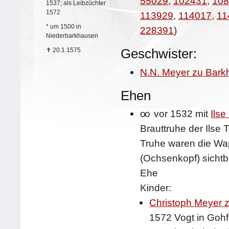
55029
,
102431
,
108
1537; als Leibzüchter
1572
113929
,
114017
,
11
*
um 1500 in
228391
)
Niederbarkhausen
Geschwister:
✝
20.1.1575
N.N. Meyer zu Bar
Ehen
oo
vor 1532 mit
Ilse
Brauttruhe der Ilse
Truhe waren die Wa
(Ochsenkopf) sichtb
Ehe
Kinder:
Christoph Meyer 
1572 Vogt in Goh