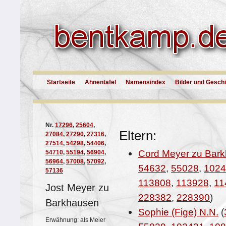
Startseite
Ahnentafel
Namensindex
Bilder und Gesch
Nr.
17296
,
25604
,
Eltern:
27084
,
27290
,
27316
,
27514
,
54298
,
54406
,
Cord Meyer zu Bar
54710
,
55194
,
56904
,
56964
,
57008
,
57092
,
54632
,
55028
,
1024
57136
113808
,
113928
,
11
Jost Meyer zu
228382
,
228390
)
Barkhausen
Sophie (Fige) N.N.
(
Erwähnung: als Meier