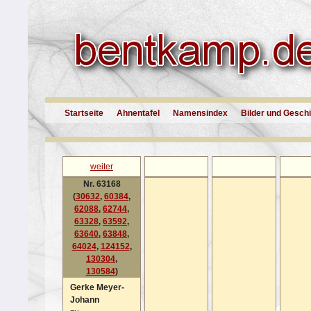
Startseite
Ahnentafel
Namensindex
Bilder und Gesch
weiter
Nr. 63168
(
30632
,
60384
,
62088
,
62744
,
63328
,
63592
,
63640
,
63848
,
64024
,
124152
,
130304
,
130584
)
Gerke Meyer-
Johann