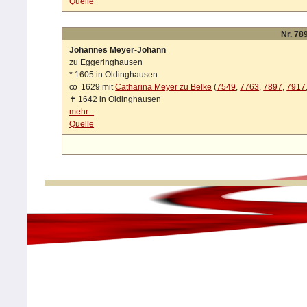
Quelle
Nr. 789
Johannes Meyer-Johann
zu Eggeringhausen
*
1605 in Oldinghausen
oo
1629 mit
Catharina Meyer zu Belke
(
7549
,
7763
,
7897
,
7917
✝
1642 in Oldinghausen
mehr...
Quelle