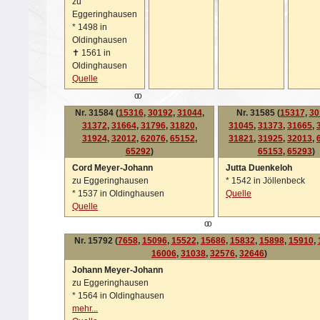
zu
Eggeringhausen
*
1498 in
Oldinghausen
✝
1561 in
Oldinghausen
Quelle
oo
Nr. 31584 (
15316
,
30192
,
31044
,
Nr. 31585 (
15317
,
30
31372
,
31664
,
31796
,
31820
,
31045
,
31373
,
31665
,
31924
,
32012
,
62076
,
65152
,
31821
,
31925
,
32013
,
65292
)
65153
,
65293
)
Cord Meyer-Johann
Jutta Duenkeloh
zu Eggeringhausen
*
1542 in Jöllenbeck
*
1537 in Oldinghausen
Quelle
Quelle
oo
Nr. 15792 (
7658
,
15096
,
15522
,
15686
,
15832
,
15898
,
15910
,
16006
,
31038
,
32576
,
32646
)
Johann Meyer-Johann
zu Eggeringhausen
*
1564 in Oldinghausen
mehr...