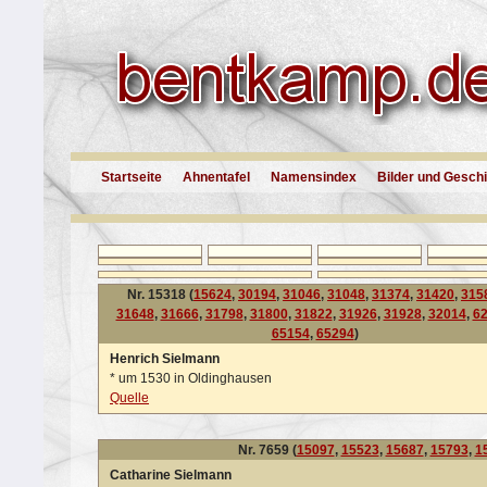
Startseite
Ahnentafel
Namensindex
Bilder und Gesch
Nr. 15318 (
15624
,
30194
,
31046
,
31048
,
31374
,
31420
,
315
31648
,
31666
,
31798
,
31800
,
31822
,
31926
,
31928
,
32014
,
6
65154
,
65294
)
Henrich Sielmann
*
um 1530 in Oldinghausen
Quelle
Nr. 7659 (
15097
,
15523
,
15687
,
15793
,
1
Catharine Sielmann