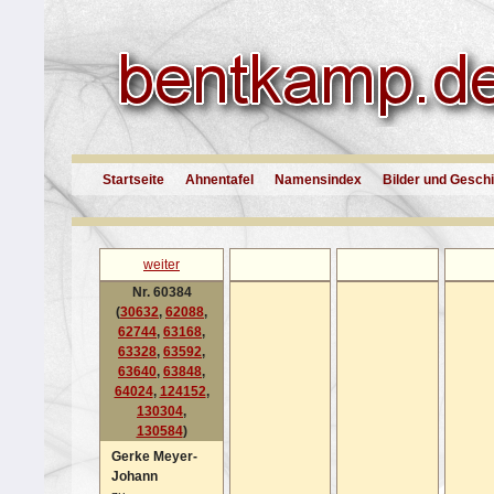
Startseite
Ahnentafel
Namensindex
Bilder und Gesch
weiter
Nr. 60384
(
30632
,
62088
,
62744
,
63168
,
63328
,
63592
,
63640
,
63848
,
64024
,
124152
,
130304
,
130584
)
Gerke Meyer-
Johann