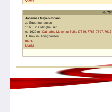
Quelle
Nr. 754
Johannes Meyer-Johann
zu Eggeringhausen
*
1605 in Oldinghausen
oo
1629 mit
Catharina Meyer zu Belke
(
7549
,
7763
,
7897
,
7917
✝
1642 in Oldinghausen
mehr...
Quelle