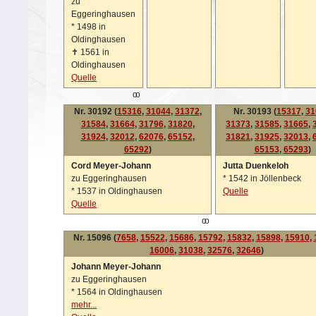
zu
Eggeringhausen
*
1498 in
Oldinghausen
✝
1561 in
Oldinghausen
Quelle
oo
Nr. 30192 (
15316
,
31044
,
31372
,
Nr. 30193 (
15317
,
31
31584
,
31664
,
31796
,
31820
,
31373
,
31585
,
31665
,
31924
,
32012
,
62076
,
65152
,
31821
,
31925
,
32013
,
65292
)
65153
,
65293
)
Cord Meyer-Johann
Jutta Duenkeloh
zu Eggeringhausen
*
1542 in Jöllenbeck
*
1537 in Oldinghausen
Quelle
Quelle
oo
Nr. 15096 (
7658
,
15522
,
15686
,
15792
,
15832
,
15898
,
15910
,
16006
,
31038
,
32576
,
32646
)
Johann Meyer-Johann
zu Eggeringhausen
*
1564 in Oldinghausen
mehr...