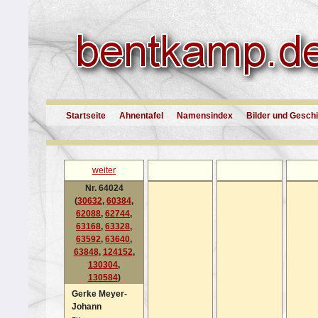
Startseite
Ahnentafel
Namensindex
Bilder und Gesch
weiter
Nr. 64024
(
30632
,
60384
,
62088
,
62744
,
63168
,
63328
,
63592
,
63640
,
63848
,
124152
,
130304
,
130584
)
Gerke Meyer-
Johann