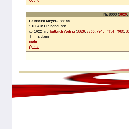
Quelle
Nr. 8003 (
3829
,
Catharina Meyer-Johann
*
1604 in Oldinghausen
oo
1622 mit
Harttwich Wefing
(
3828
,
7760
,
7948
,
7954
,
7980
,
8
✝
in Eickum
mehr...
Quelle