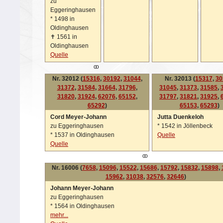
zu
Eggeringhausen
*
1498 in
Oldinghausen
✝
1561 in
Oldinghausen
Quelle
oo
Nr. 32012 (
15316
,
30192
,
31044
,
Nr. 32013 (
15317
,
30
31372
,
31584
,
31664
,
31796
,
31045
,
31373
,
31585
,
31820
,
31924
,
62076
,
65152
,
31797
,
31821
,
31925
,
65292
)
65153
,
65293
)
Cord Meyer-Johann
Jutta Duenkeloh
zu Eggeringhausen
*
1542 in Jöllenbeck
*
1537 in Oldinghausen
Quelle
Quelle
oo
Nr. 16006 (
7658
,
15096
,
15522
,
15686
,
15792
,
15832
,
15898
,
15962
,
31038
,
32576
,
32646
)
Johann Meyer-Johann
zu Eggeringhausen
*
1564 in Oldinghausen
mehr...