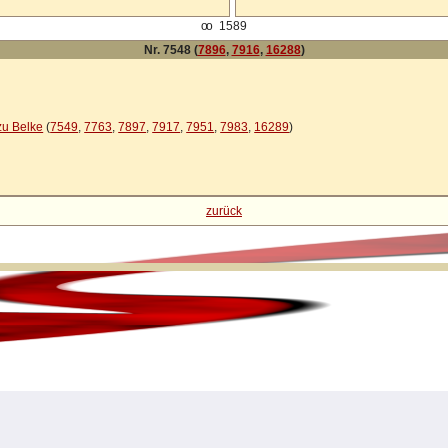
oo
1589
Nr. 7548 (
7896
,
7916
,
16288
)
zu Belke
(
7549
,
7763
,
7897
,
7917
,
7951
,
7983
,
16289
)
zurück