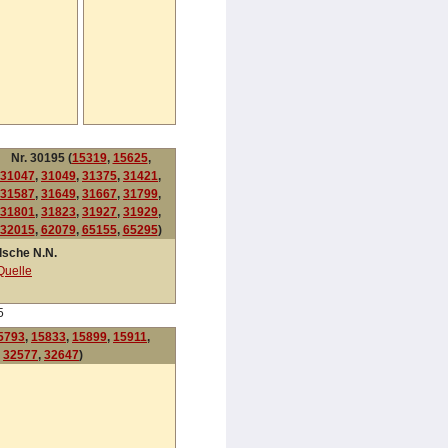
Nr. 30195 (
15319
,
15625
,
31047
,
31049
,
31375
,
31421
,
31587
,
31649
,
31667
,
31799
,
31801
,
31823
,
31927
,
31929
,
32015
,
62079
,
65155
,
65295
)
Ilsche N.N.
Quelle
5
5793
,
15833
,
15899
,
15911
,
,
32577
,
32647
)