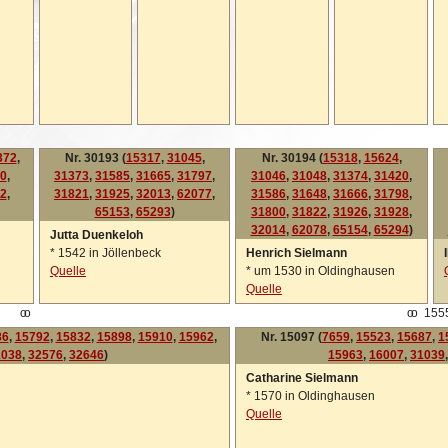
372
,
Nr. 30193 (
15317
,
31045
,
Nr. 30194 (
15318
,
15624
,
0
,
31373
,
31585
,
31665
,
31797
,
31046
,
31048
,
31374
,
31420
,
2
,
31821
,
31925
,
32013
,
62077
,
31586
,
31648
,
31666
,
31798
,
65153
,
65293
)
31800
,
31822
,
31926
,
31928
,
32014
,
62078
,
65154
,
65294
)
Jutta Duenkeloh
*
1542 in Jöllenbeck
Henrich Sielmann
Quelle
*
um 1530 in Oldinghausen
Quelle
oo
oo
155
86
,
15792
,
15832
,
15898
,
15910
,
15962
,
Nr. 15097 (
7659
,
15523
,
15687
,
1
1038
,
32576
,
32646
)
15963
,
16007
,
31039
Catharine Sielmann
*
1570 in Oldinghausen
Quelle