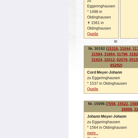
zu
Eggeringhausen
*
1498 in
Oldinghausen
✝
1561 in
Oldinghausen
Quelle
oo
Nr. 30192 (
15316
,
31044
,
31
31584
,
31664
,
31796
,
3182
31924
,
32012
,
62076
,
6515
65292
)
Cord Meyer-Johann
zu Eggeringhausen
*
1537 in Oldinghausen
Quelle
Nr. 15096 (
7658
,
15522
,
156
16006
,
3
Johann Meyer-Johann
zu Eggeringhausen
*
1564 in Oldinghausen
mehr...