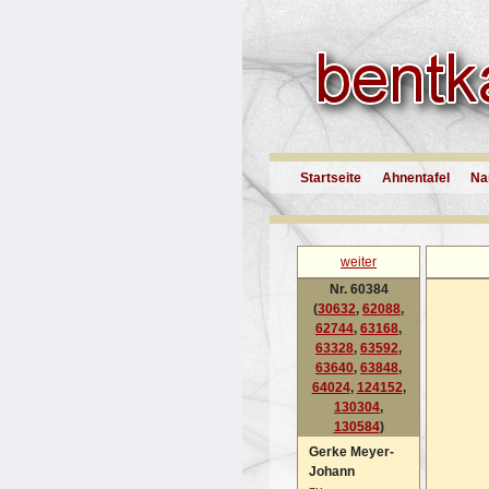
Startseite
Ahnentafel
Na
weiter
Nr. 60384
(
30632
,
62088
,
62744
,
63168
,
63328
,
63592
,
63640
,
63848
,
64024
,
124152
,
130304
,
130584
)
Gerke Meyer-
Johann