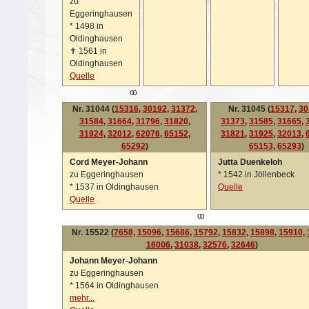
zu
Eggeringhausen
*
1498 in
Oldinghausen
✝
1561 in
Oldinghausen
Quelle
oo
Nr. 31044 (
15316
,
30192
,
31372
,
Nr. 31045 (
15317
,
30
31584
,
31664
,
31796
,
31820
,
31373
,
31585
,
31665
,
31924
,
32012
,
62076
,
65152
,
31821
,
31925
,
32013
,
65292
)
65153
,
65293
)
Cord Meyer-Johann
Jutta Duenkeloh
zu Eggeringhausen
*
1542 in Jöllenbeck
*
1537 in Oldinghausen
Quelle
Quelle
oo
Nr. 15522 (
7658
,
15096
,
15686
,
15792
,
15832
,
15898
,
15910
,
16006
,
31038
,
32576
,
32646
)
Johann Meyer-Johann
zu Eggeringhausen
*
1564 in Oldinghausen
mehr...