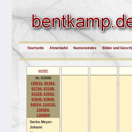
Startseite
Ahnentafel
Namensindex
Bilder und Gesch
weiter
Nr. 62088
(
30632
,
60384
,
62744
,
63168
,
63328
,
63592
,
63640
,
63848
,
64024
,
124152
,
130304
,
130584
)
Gerke Meyer-
Johann