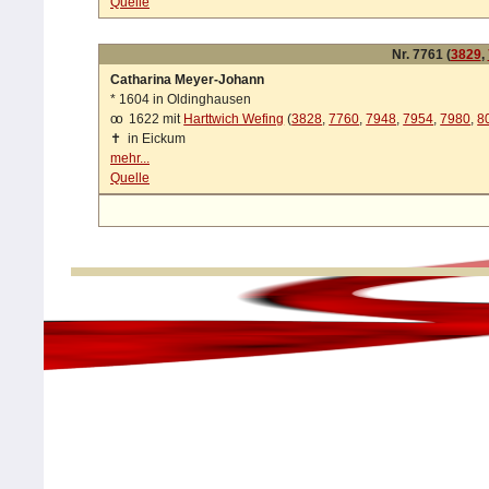
Quelle
Nr. 7761 (
3829
,
Catharina Meyer-Johann
*
1604 in Oldinghausen
oo
1622 mit
Harttwich Wefing
(
3828
,
7760
,
7948
,
7954
,
7980
,
8
✝
in Eickum
mehr...
Quelle