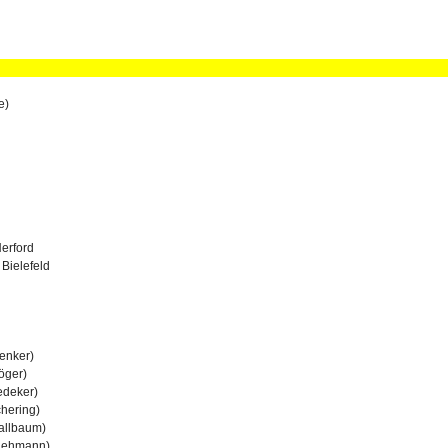
e)
erford
Bielefeld
enker)
öger)
edeker)
hering)
allbaum)
Wiehmann)