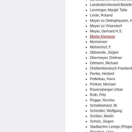
Landeskirchenamt Bielefe
Lenninger, Margit: Talle
Linde, Roland
Meyer zu Oetinghausen, 
Meyer zu Vilsendorf
Meyer, Gerhard H.S.
Miehe Klemens
Mormonen
Mühlenhof, F.
Obbelode, Jürgen
Obermeyer, Dietmar
Ortmann, Michael
Ortsfamilienbuch Franken
Penke, Herbert
Pettelkau, Hans
Pörtner, Michael
Ravensberger Urbar
Roth, Fritz
Rügge, Nicolas
Schabbehard, W.
Schindler, Wolfgang
Schlien, Martin
Scholz, Jürgen
Stadtarchiv Lemgo (Plöge