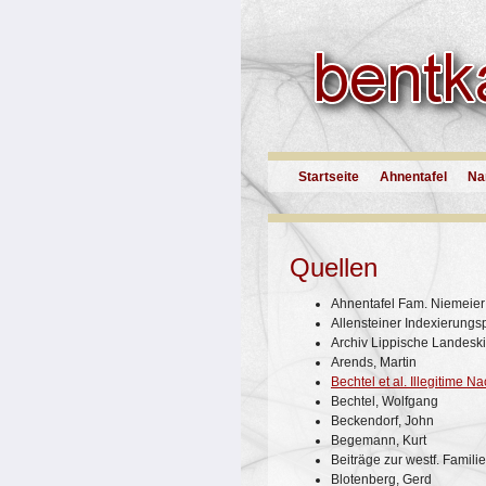
Startseite
Ahnentafel
Na
Quellen
Ahnentafel Fam. Niemeier
Allensteiner Indexierungsp
Archiv Lippische Landesk
Arends, Martin
Bechtel et al. Illegitime 
Bechtel, Wolfgang
Beckendorf, John
Begemann, Kurt
Beiträge zur westf. Famili
Blotenberg, Gerd