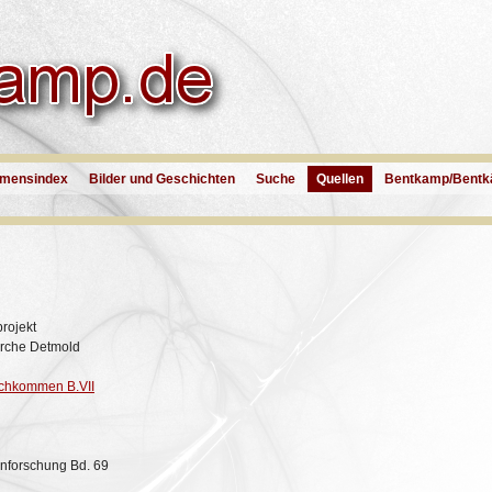
mensindex
Bilder und Geschichten
Suche
Quellen
Bentkamp/Bentk
rojekt
irche Detmold
Nachkommen B.VII
enforschung Bd. 69