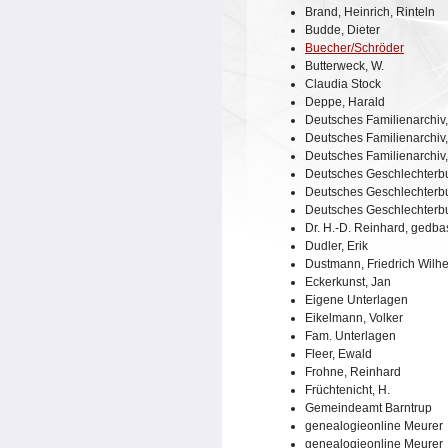
Brand, Heinrich, Rinteln
Budde, Dieter
Buecher/Schröder
Butterweck, W.
Claudia Stock
Deppe, Harald
Deutsches Familienarchiv
Deutsches Familienarchiv
Deutsches Familienarchiv
Deutsches Geschlechterb
Deutsches Geschlechterb
Deutsches Geschlechterb
Dr. H.-D. Reinhard, gedba
Dudler, Erik
Dustmann, Friedrich Wilh
Eckerkunst, Jan
Eigene Unterlagen
Eikelmann, Volker
Fam. Unterlagen
Fleer, Ewald
Frohne, Reinhard
Früchtenicht, H.
Gemeindeamt Barntrup
genealogieonline Meurer
genealogieonline Meurer