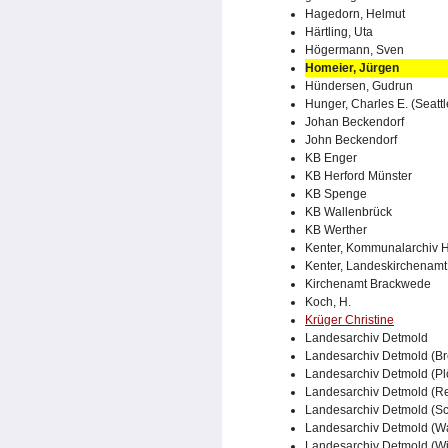
Hagedorn, Helmut
Härtling, Uta
Högermann, Sven
Homeier, Jürgen
Hündersen, Gudrun
Hunger, Charles E. (Seattl
Johan Beckendorf
John Beckendorf
KB Enger
KB Herford Münster
KB Spenge
KB Wallenbrück
KB Werther
Kenter, Kommunalarchiv H
Kenter, Landeskirchenamt 
Kirchenamt Brackwede
Koch, H.
Krüger Christine
Landesarchiv Detmold
Landesarchiv Detmold (Br
Landesarchiv Detmold (Pl
Landesarchiv Detmold (R
Landesarchiv Detmold (Sc
Landesarchiv Detmold (W
Landesarchiv Detmold (