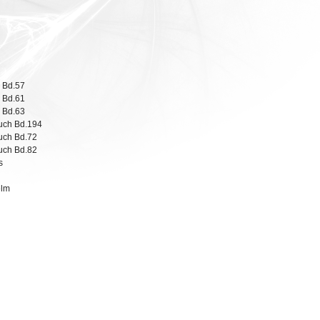
, Bd.57
, Bd.61
, Bd.63
uch Bd.194
uch Bd.72
uch Bd.82
s
elm