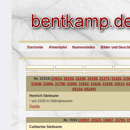
Startseite
Ahnentafel
Namensindex
Bilder und Gesch
Nr. 15318 (
15624
,
30194
,
31046
,
31048
,
31374
,
31420
,
315
31648
,
31666
,
31798
,
31800
,
31822
,
31926
,
31928
,
32014
,
6
65154
,
65294
)
Henrich Sielmann
*
um 1530 in Oldinghausen
Quelle
Nr. 7659 (
15097
,
15523
,
15687
,
15793
,
1
Catharine Sielmann