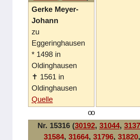
Gerke Meyer-
Johann
zu
Eggeringhausen
*
1498 in
Oldinghausen
✝
1561 in
Oldinghausen
Quelle
oo
Nr. 15316 (
30192
,
31044
,
313
31584
,
31664
,
31796
,
31820