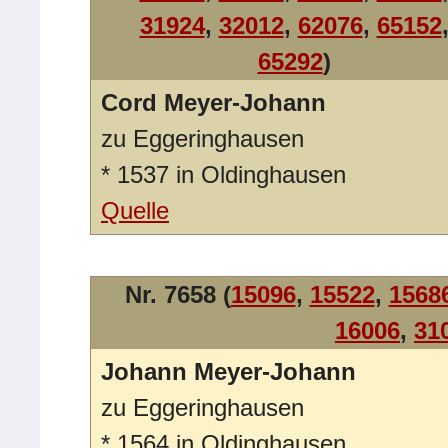
31924
,
32012
,
62076
,
65152
65292
)
Cord Meyer-Johann
zu Eggeringhausen
*
1537 in Oldinghausen
Quelle
Nr. 7658 (
15096
,
15522
,
1568
16006
,
31
Johann Meyer-Johann
zu Eggeringhausen
*
1564 in Oldinghausen