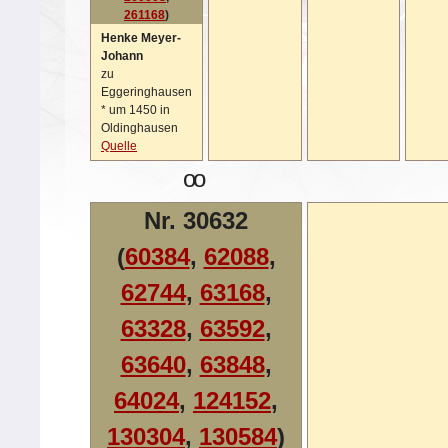
261168
)
Henke Meyer-
Johann
zu
Eggeringhausen
*
um 1450 in
Oldinghausen
Quelle
oo
Nr. 30632
(
60384
,
62088
,
62744
,
63168
,
63328
,
63592
,
63640
,
63848
,
64024
,
124152
,
130304
,
130584
)