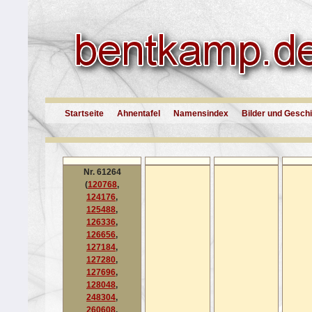
Startseite
Ahnentafel
Namensindex
Bilder und Gesch
Nr. 61264
(
120768
,
124176
,
125488
,
126336
,
126656
,
127184
,
127280
,
127696
,
128048
,
248304
,
260608
,